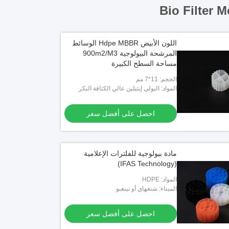
Bio Filter M
اللون الأبيض Hdpe MBBR الوسائط
المرشحة البيولوجية 900m2/M3
مساحة السطح الكبيرة
الحجم: 11*7 مم
المواد: البولي إيثيلين عالي الكثافة البكر
احصل على أفضل سعر
مادة بيولوجية للفلترات الإعلامية
(IFAS Technology)
المواد: HDPE
الميناء: شنغهاي أو نينغبو
احصل على أفضل سعر