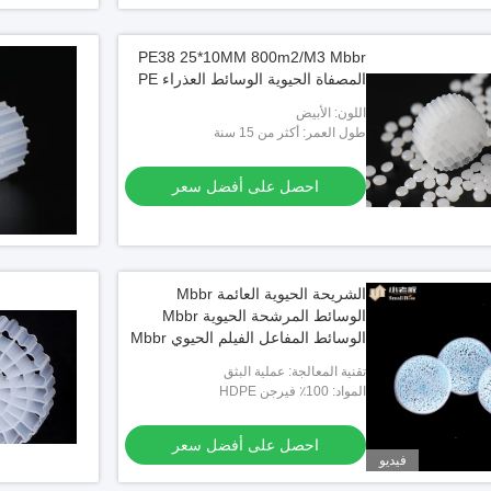
PE38 25*10MM 800m2/M3 Mbbr
المصفاة الحيوية الوسائط العذراء PE
اللون: الأبيض
طول العمر: أكثر من 15 سنة
احصل على أفضل سعر
الشريحة الحيوية العائمة Mbbr
الوسائط المرشحة الحيوية Mbbr
الوسائط المفاعل الفيلم الحيوي Mbbr
لزراعة الجمبري Ras
تقنية المعالجة: عملية البثق
المواد: 100٪ فيرجن HDPE
احصل على أفضل سعر
فيديو