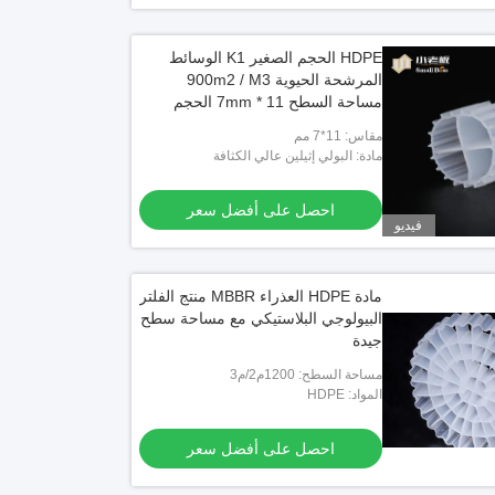
HDPE الحجم الصغير K1 الوسائط
المرشحة الحيوية 900m2 / M3
مساحة السطح 11 * 7mm الحجم
مقاس: 11*7 مم
مادة: البولي إثيلين عالي الكثافة
احصل على أفضل سعر
فيديو
مادة HDPE العذراء MBBR منتج الفلتر
البيولوجي البلاستيكي مع مساحة سطح
جيدة
مساحة السطح: 1200م2/م3
المواد: HDPE
احصل على أفضل سعر