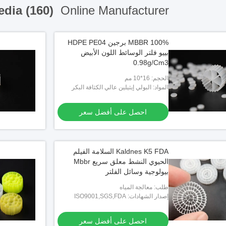
edia (160)
Online Manufacturer
MBBR 100% برجين HDPE PE04
بييو فلتر الوسائط اللون الأبيض
0.98g/Cm3
الحجم: 16*10 مم
المواد: البولي إيثيلين عالي الكثافة البكر
احصل على أفضل سعر
Kaldnes K5 FDA السلامة الفيلم
الحيوي النشط معلق سريع Mbbr
بيولوجية وسائل الفلتر
طلب: معالجة المياه
إصدار الشهادات: ISO9001,SGS,FDA
احصل على أفضل سعر