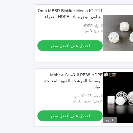
11 * 7mm MBBR Biofilter Media K1
مع لون أبيض ومادة HDPE العذراء
المواد: HDPE
اللون: الأبيض
احصل على أفضل سعر
PE38 HDPE البلاستيكية Mbbr
الوسائط المرشحة الحيوية لمعالجة
المياه
الحجم: 25 * 10 مم
الأصل: الصين القارية
احصل على أفضل سعر
فيديو