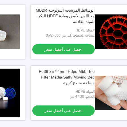
الوسائط المرشحة البيولوجية MBBR
مع اللون الأبيض ومادة HDPE البكر
للمياه العادمة
المواد: HDPE
مساحة السطح: أكثر من 600م2/م3
احصل على أفضل سعر
Pe38 25 * 4mm Hdpe Mbbr Bio
Filter Media Safty Moving Bed
مساحة سطح كبيرة
المواد: HDPE
الحجم: 25 * 4 مم
احصل على أفضل سعر