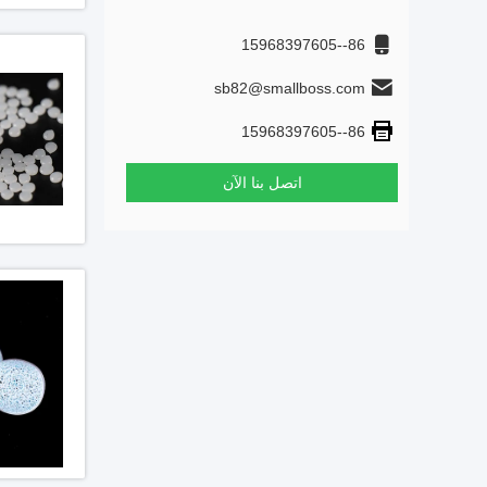
86--15968397605
sb82@smallboss.com
86--15968397605
اتصل بنا الآن