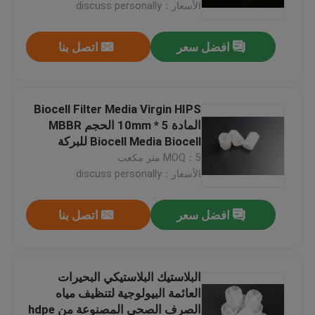
الأسعار：discuss personally
افضل سعر
اتصل بنا
Biocell Filter Media Virgin HIPS
المادة 5 * 10mm الحجم MBBR
Biocell Media Biocell للبركة
MOQ：5 متر مكعب
الأسعار：discuss personally
افضل سعر
اتصل بنا
الصفحة الرئيسية
منتجات
البلاستيك البلاستيكي البحيرات
العائمة البيولوجية لتنظيف مياه
الصرف الصحي المصنوعة من hdpe
معلومات عنا