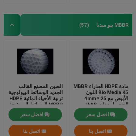
MBBR بيو ميديا
(57)
مادة HDPE العذراء MBBR
الصين المصنع القالب
Bio Media K5 اللون
الجديد الوسائط البيولوجية
الأبيض مع 25 * 4mm
تربية الأحياء المائية HDPE
الحجم لمعدات IFAS
MBBR الوسائط المرشحة
البيولوجية حامل الكتلة
افضل سعر
افضل سعر
الحيوية الوسائط العائمة
اتصل بنا
اتصل بنا