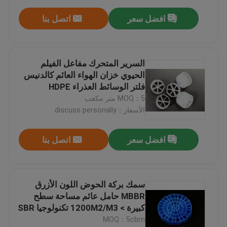
افضل سعر
اتصل بنا
السرير المتحرك مفاعل الفيلم
الحيوي خزان الهواء العائم كالدنيس
فلتر الوسائط العذراء HDPE
MOQ：5 متر مكعب
الأسعار：discuss personally
افضل سعر
اتصل بنا
سمك بركة الحوض اللون الأزرق
MBBR حامل عائم مساحة سطح
كبيرة > 1200M2/M3 تكنولوجيا SBR
25 * 4mm وسائل الإعلام
MOQ：5cbm