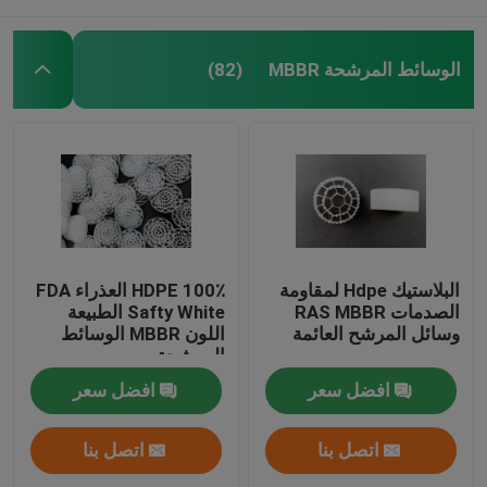
الوسائط المرشحة MBBR
(82)
البلاستيك Hdpe لمقاومة
100٪ HDPE العذراء FDA
الصدمات RAS MBBR
Safty White الطبيعة
وسائل المرشح العائمة
اللون MBBR الوسائط
المرشحة
افضل سعر
افضل سعر
اتصل بنا
اتصل بنا