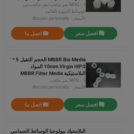
MOQ：1 متر مكعب/متر مكعب من
الوسائط الحيوية العائمة
جولة في المعمل
الأسعار：discuss personally
افضل سعر
اتصل بنا
مراقبة الجودة
اتصل بنا
MBBR Bio Media الحجم الثقيل 5 *
10mm Virgin HIPS المواد
البلاستيكية MBBR Filter Media
مدونة
MOQ：5 متر مكعب
الأسعار：discuss personally
اطلب اقتباس
افضل سعر
اتصل بنا
الوسائط المرشحة MBBR
MBBR بيو ميديا
البلاستيك بيولوجيا الوسائط الصمامي