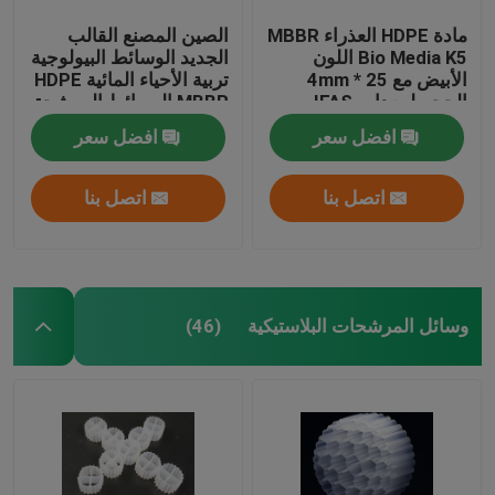
مادة HDPE العذراء MBBR
الصين المصنع القالب
Bio Media K5 اللون
الجديد الوسائط البيولوجية
الأبيض مع 25 * 4mm
تربية الأحياء المائية HDPE
الحجم لمعدات IFAS
MBBR الوسائط المرشحة
البيولوجية حامل الكتلة
افضل سعر
افضل سعر
الحيوية الوسائط العائمة
اتصل بنا
اتصل بنا
وسائل المرشحات البلاستيكية
(46)