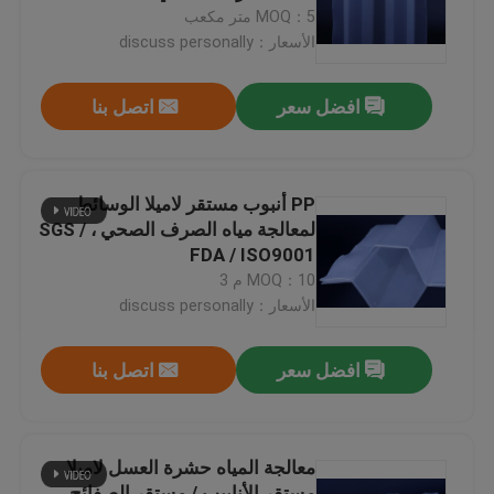
MOQ：5 متر مكعب
الأسعار：discuss personally
جولة في المعمل
افضل سعر
اتصل بنا
مراقبة الجودة
اتصل بنا
PP أنبوب مستقر لاميلا الوسائط
لمعالجة مياه الصرف الصحي ، SGS /
FDA / ISO9001
مدونة
MOQ：10 م 3
الأسعار：discuss personally
اطلب اقتباس
افضل سعر
اتصل بنا
الوسائط المرشحة MBBR
معالجة المياه حشرة العسل لاميلا
MBBR بيو ميديا
مستقر الأنابيب / مستقر الصفائح