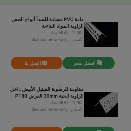
مادة PVC مضادة للصدأ ألواح الجص
الزاوية المواد البناءية
MOQ：10000 عداد
الأسعار：discuss personally
افضل سعر
اتصل بنا
مقاومة للرطوبة الفينيل الأبيض داخل
الزاوية الحبة 30mm العرض P180
MOQ：10000 عداد
الأسعار：discuss personally