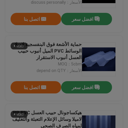
الأسعار：discuss personally
افضل سعر
اتصل بنا
حماية الأشعة فوق البنفسجية لاميلا
الوسائط PVC الميل أنبوب حبيب
العسل أنبوب الاستقرار
MOQ：5cbm
الأسعار：depend on QTY
افضل سعر
اتصل بنا
الصفحة الرئيسية
منتجات
هيكساجونال حبيب العسل PP PVC
لاميلا وسائل الإعلام التعبئة والتغليف
لمياه الصرف الصحي
معلومات عنا