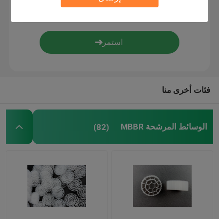
وسائط التصفية الحيوية
حاملة MBBR
معالجة المياه
فئات أخرى منا
لاميلا ميديا
الوسائط المرشحة MBBR
(82)
الوسائط المرشحة البيولوجية
كومة ورقة PVC