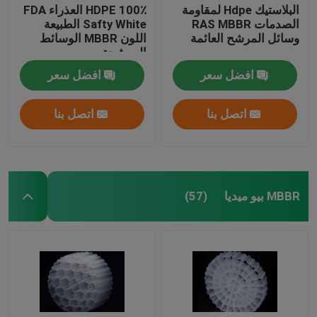
البلاستيك Hdpe لمقاومة
100٪ HDPE العذراء FDA
الصدمات RAS MBBR
Safty White الطبيعة
وسائل المرشح العائمة
اللون MBBR الوسائط
المرشحة
افضل سعر
افضل سعر
اتصل بنا
اتصل بنا
MBBR بيو ميديا
(57)