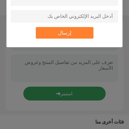
عرض المزيد
وسائط التصفية الحيوية
اترك رسالة
حاملة MBBR
إرسال
معالجة المياه
لاميلا ميديا
الوسائط المرشحة البيولوجية
كومة ورقة PVC
فئات أخرى منا