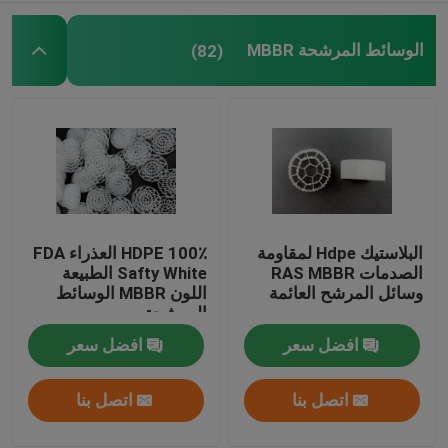
الوسائط المرشحة MBBR
(82)
البلاستيك Hdpe لمقاومة
100٪ HDPE العذراء FDA
الصدمات RAS MBBR
Safty White الطبيعة
وسائل المرشح العائمة
اللون MBBR الوسائط
المرشحة
افضل سعر
افضل سعر
اتصل بنا
اتصل بنا