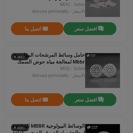
MOQ：5cbm
الأسعار：discuss personally
جولة في المعمل
افضل سعر
اتصل بنا
مراقبة الجودة
اتصل بنا
حامل وسائط المرشحات البيولوجية
Mbbr لمعالجة مياه حوض السمك
MOQ：5cbm
مدونة
الأسعار：discuss personally
اطلب اقتباس
افضل سعر
اتصل بنا
الوسائط المرشحة MBBR
الوسائط البيولوجية MBBR المختصة
MBBR بيو ميديا
لمعالجة مياه الصرف الصحي بكفاءة