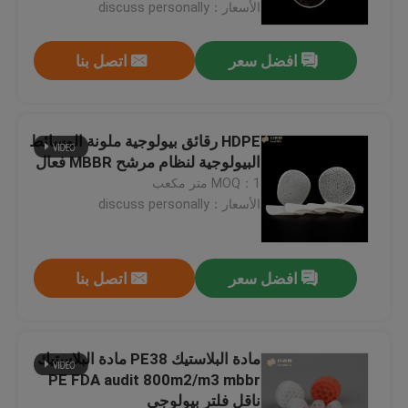
الأسعار：discuss personally
افضل سعر
اتصل بنا
HDPE رقائق بيولوجية ملونة الوسائط
البيولوجية لنظام مرشح MBBR فعال
MOQ：1 متر مكعب
الأسعار：discuss personally
افضل سعر
اتصل بنا
الصفحة الرئيسية
منتجات
مادة البلاستيك PE38 مادة البلاستيك
PE FDA audit 800m2/m3 mbbr
ناقل فلتر بيولوجي
معلومات عنا