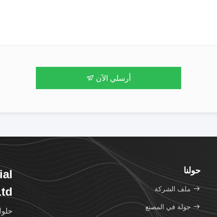
أرسلي الآن
حولنا
ial
ملف الشركة
td.
جولة في المصنع
حلول MBBR الرائدة مع البحث والتط