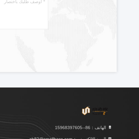
الهاتف：86--15968397605