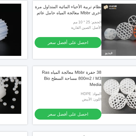
نظام تربية الأحياء المائية المتداول مرة
أخرى Mbbr معالجة المياه حامل عائم
الحجم: 25 * 10 مم
الأصل: الصين القارية
احصل على أفضل سعر
فيديو
38 حفرة Mbbr معالجة المياه Ras
800m2 / M3 مساحة السطح Bio
Media
المواد: HDPE
اللون: الأبيض
احصل على أفضل سعر