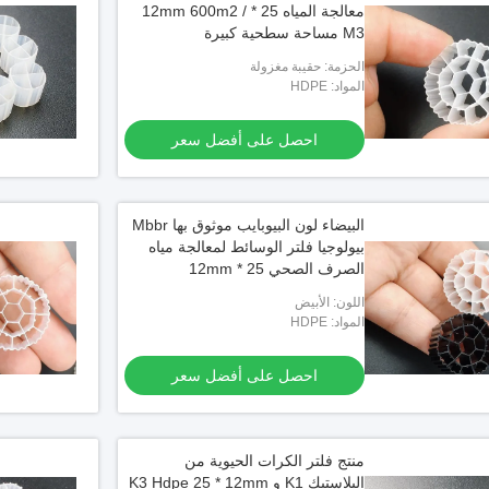
معالجة المياه 25 * 12mm 600m2 /
M3 مساحة سطحية كبيرة
الحزمة: حقيبة مغزولة
المواد: HDPE
احصل على أفضل سعر
البيضاء لون البيوبايب موثوق بها Mbbr
بيولوجيا فلتر الوسائط لمعالجة مياه
الصرف الصحي 25 * 12mm
اللون: الأبيض
المواد: HDPE
احصل على أفضل سعر
منتج فلتر الكرات الحيوية من
البلاستيك K1 و K3 Hdpe 25 * 12mm