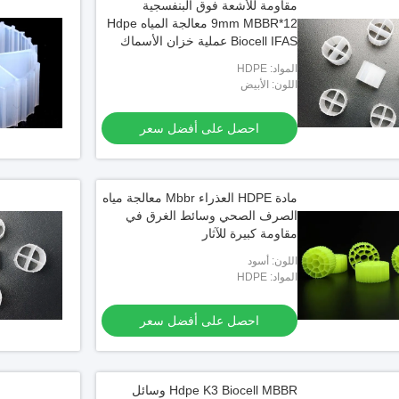
مقاومة للأشعة فوق البنفسجية
12*9mm MBBR معالجة المياه Hdpe
Biocell IFAS عملية خزان الأسماك
المواد: HDPE
اللون: الأبيض
احصل على أفضل سعر
مادة HDPE العذراء Mbbr معالجة مياه
الصرف الصحي وسائط الغرق في
مقاومة كبيرة للآثار
اللون: أسود
المواد: HDPE
احصل على أفضل سعر
Hdpe K3 Biocell MBBR وسائل