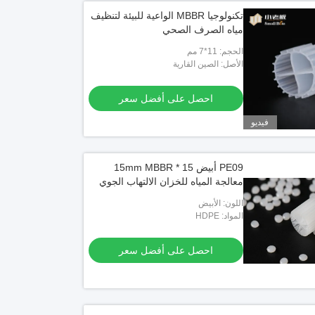
تكنولوجيا MBBR الواعية للبيئة لتنظيف
مياه الصرف الصحي
الحجم: 11*7 مم
الأصل: الصين القارية
احصل على أفضل سعر
فيديو
PE09 أبيض 15 * 15mm MBBR
معالجة المياه للخزان الالتهاب الجوي
اللون: الأبيض
المواد: HDPE
احصل على أفضل سعر