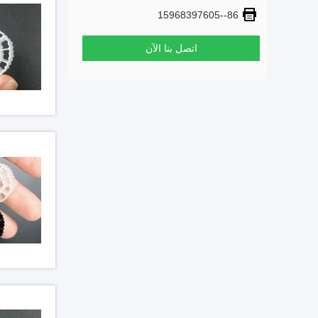
86--15968397605
اتصل بنا الآن