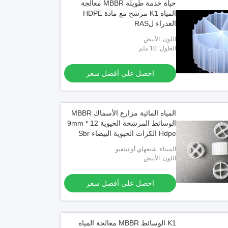
حياة خدمة طويلة MBBR معالجة
المياه K1 مرشح مع مادة HDPE
العذراء لRAS
اللون: الأبيض
الطول: 10 ملم
احصل على أفضل سعر
المياه المائية مزارع الأسماك MBBR
الوسائط المرشحة الحيوية 12 * 9mm
Hdpe الكرات الحيوية البيضاء Sbr
عملية
الميناء: شنغهاي أو نينغبو
اللون: الأبيض
احصل على أفضل سعر
K1 الوسائط MBBR معالجة المياه