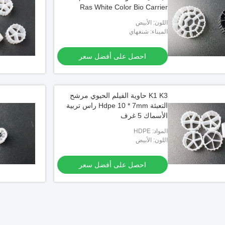
Ras White Color Bio Carrier
اللون: الأبيض
الميناء: شنغهاي
احصل على أفضل سعر
K1 K3 حاوية الفيلم الحيوي مرشح
التعبئة Hdpe 10 * 7mm راس تربية
الأسماك 5 غرف
المواد: HDPE
اللون: الأبيض
احصل على أفضل سعر