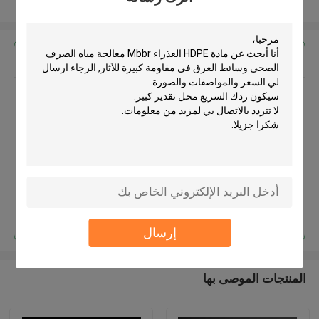
عرض المزيد
احصل على افضل سعر ل
مادة HDPE العذراء Mbbr معالجة
مياه الصرف الصحي وسائط الغرق
في مقاومة كبيرة للآثار
استمر
إرسال
المنتجات الموصى بها