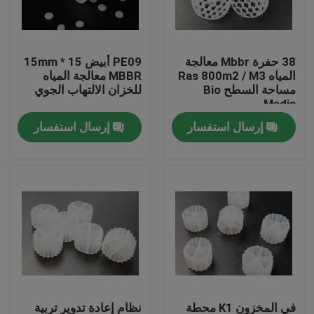
جولة في المعمل
38 حفرة Mbbr معالجة
PE09 أبيض 15 * 15mm
المياه Ras 800m2 / M3
MBBR معالجة المياه
مراقبة الجودة
مساحة السطح Bio
للخزان الالتهاب الجوي
Media
إرسال استفسار
إرسال استفسار
اتصل بنا
مدونة
اطلب اقتباس
الوسائط المرشحة MBBR
MBBR بيو ميديا
في المخزون K1 محطة
نظام إعادة تدوير تربية