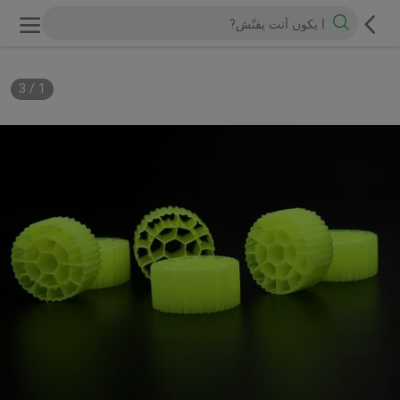
3
/
1