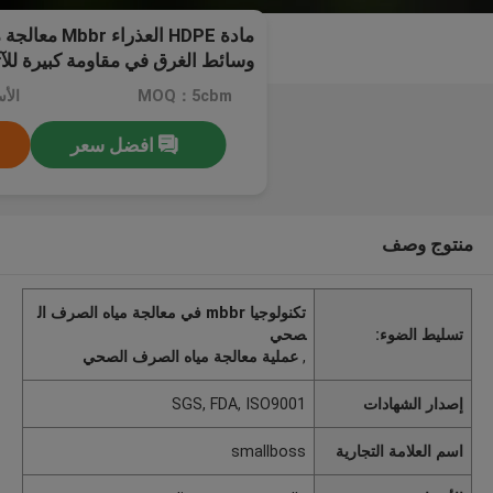
مادة HDPE العذ
وسائط الغرق في مقاومة كبيرة للآث
MOQ：5cbm
افضل سعر
منتوج وصف
تكنولوجيا mbbr في معالجة مياه الصرف ال
تسليط الضوء:
صحي
,
عملية معالجة مياه الصرف الصحي
إصدار الشهادات
SGS, FDA, ISO9001
اسم العلامة التجارية
smallboss