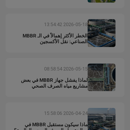
وسائط التصفية الحيوية
2026-05-18 13:54:42
حاملة MBBR
الخطر الأكثر إهمالاً في الـ MBBR
الصناعي: نقل الأكسجين
معالجة المياه
2026-05-15 08:58:54
لاميلا ميديا
لماذا يفشل جهاز MBBR في بعض
مشاريع مياه الصرف الصحي
الوسائط المرشحة البيولوجية
الصناعية؟
كومة ورقة PVC
2026-04-24 15:58:06
ماذا سيكون مستقبل MBBR في