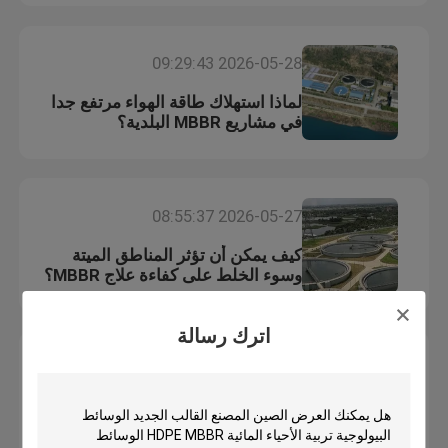
جولة في المعمل
2026-05-28 09:29:43
لماذا استهلاك طاقة الهواء مرتفع جدا
مراقبة الجودة
في مشاريع MBBR البلدية؟
اتصل بنا
2026-05-27 08:55:37
مدونة
كيف يمكن أن تؤثر المناطق الميتة
وسوء الخلط على كفاءة علاج MBBR؟
اطلب اقتباس
اترك رسالة
2026-05-26 09:14:02
الوسائط المرشحة MBBR
لماذا يسبب النمو المفرط للفيلم
الحيوي انسداد الوسائط في أنظمة
MBBR بيو ميديا
MBBR؟