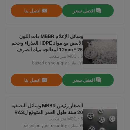
افضل سعر
اتصل بنا
وسائل الإعلام MBBR ذات اللون
الأبيض مع مواد HDPE العذراء وحجم
25 * 12mm لمعالجة مياه الصرف
الصحي
MOQ：5 متر مكعب
الأسعار：based on your qty
افضل سعر
اتصل بنا
الصغار رئيس MBBR وسائل التصفية
20 سنة طول العمر المتوقع لRAS
MOQ：5 متر مكعب
الأسعار：based on your quantity