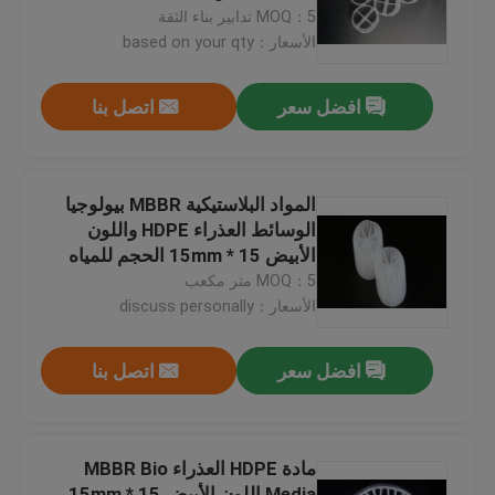
MOQ：5 تدابير بناء الثقة
الأسعار：based on your qty
جولة في المعمل
افضل سعر
اتصل بنا
مراقبة الجودة
اتصل بنا
المواد البلاستيكية MBBR بيولوجيا
الوسائط العذراء HDPE واللون
الأبيض 15 * 15mm الحجم للمياه
مدونة
MOQ：5 متر مكعب
الأسعار：discuss personally
اطلب اقتباس
افضل سعر
اتصل بنا
الوسائط المرشحة MBBR
مادة HDPE العذراء MBBR Bio
MBBR بيو ميديا
Media اللون الأبيض 15 * 15mm