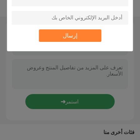
عرض المزيد
وسائط التصفية الحيوية
اترك رسالة
حاملة MBBR
إرسال
معالجة المياه
لاميلا ميديا
الوسائط المرشحة البيولوجية
كومة ورقة PVC
فئات أخرى منا