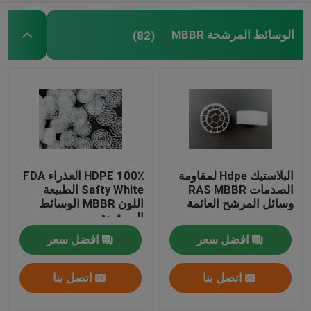
الوسائط المرشحة MBBR
(82)
البلاستيك Hdpe لمقاومة
100٪ HDPE العذراء FDA
الصدمات RAS MBBR
Safty White الطبيعة
وسائل المرشح العائمة
اللون MBBR الوسائط
المرشحة
افضل سعر
افضل سعر
اتصل بنا
اتصل بنا