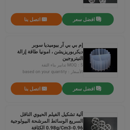
افضل سعر
اتصل بنا
إم بي بي آر بيوميديا سوبر
ديكربوريزيشن ، امونيا طاقة إزالة
النيتروجين
MOQ：5 تدابير بناء الثقة
الأسعار：based on your quantity
افضل سعر
اتصل بنا
الصفحة الرئيسية
منتجات
آلية تشكيل الفيلم الحيوي الناقل
السريع الوسائط المرشحة البيولوجية
0.96-0.98g/Cm3 الكثافة
معلومات عنا