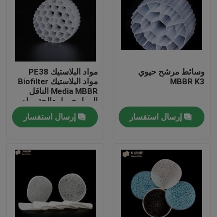
جولة في المعمل
مراقبة الجودة
وسائط مرشح حيوي
مواد البلاستيك PE38
MBBR K3
مواد البلاستيك Biofilter
اتصل بنا
Media MBBR الناقل
البيولوجي لمعالجة مياه
الصرف الصحي
إرسال استفسار
إرسال استفسار
مدونة
اطلب اقتباس
الوسائط المرشحة MBBR
MBBR بيو ميديا