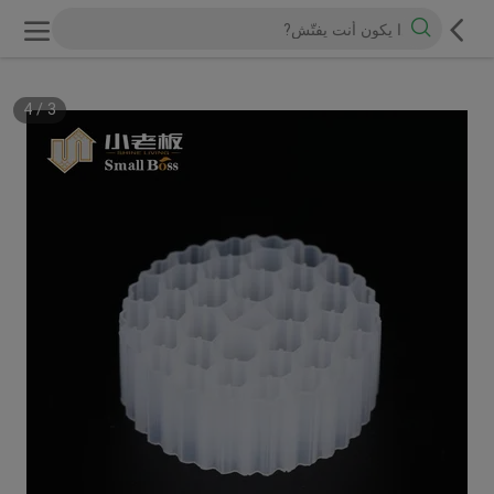
4
/
3