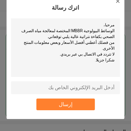
يدقّق ممون
اترك رسالة
عرض المزيد
احصل على افضل سعر ل
الوسائط البيولوجية MBBR المختصة
لمعالجة مياه الصرف الصحي بكفاءة
نتراتية عالية
استمر
إرسال