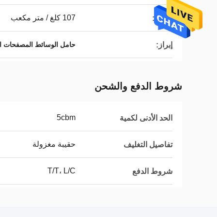
107 كلغ / متر مكعب
الوزن:
إبراز:
حامل الوسائط المصفحات البيولوج
شروط الدفع والشحن
5cbm
الحد الأدنى لكمية
حقيبة مغزولة
تفاصيل التغليف
T/T، L/C
شروط الدفع