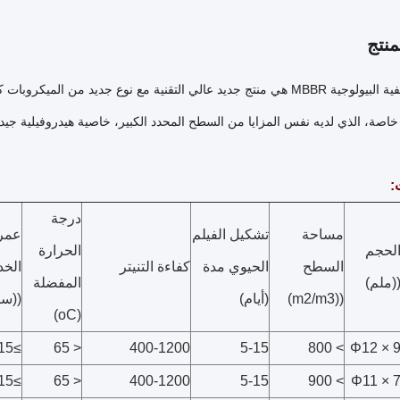
نتج
وسائل التصفية البيولوجية MBBR هي منتج جديد عالي التقنية مع نوع جديد م
خاصة، الذي لديه نفس المزايا من السطح المحدد الكبير، خاصية هيدروفيلية جيدة
:
درجة
مساحة
تشكيل الفيلم
عمر
لحجم
الحرارة
السطح
الحيوي مدة
كفاءة التنيتر
الخ
(ملم)
المفضلة
((m2/m3)
(أيام)
((سن
(oC)
≥15
< 65
400-1200
5-15
> 800
Φ12 × 
≥15
< 65
400-1200
5-15
> 900
Φ11 × 