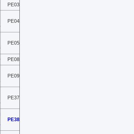
7
PE03
×
PE04
0
×
PE05
0
0
PE08
×
PE09
5
×
PE37
0
×
PE38
0