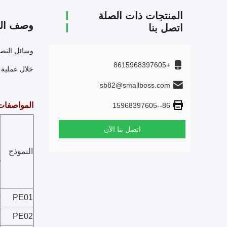
المنتجات ذات الصلة
وصف الم
اتصل بنا
+8615968397605
خلال عملية 
sb82@smallboss.com
المواصفات
86--15968397605
اتصل بنا الآن
ا
النموذج
(
9
PE01
7
PE02