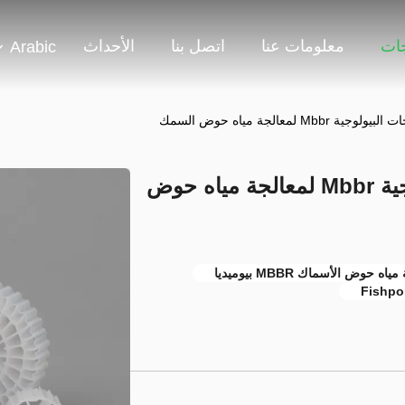
جات
معلومات عنا
اتصل بنا
الأحداث
Arabic
 لمعالجة مياه حوض السمك
حامل وسائط المرشحات البيولوجية Mbbr لمعالجة مياه حوض
ض الأسماك MBBR بيوميديا
Fishpo