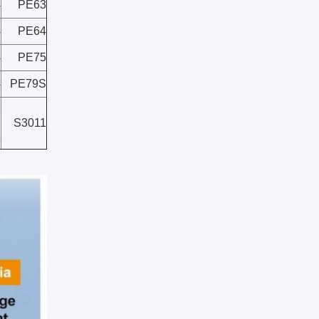
4
PE63
4
PE64
4
PE75
4
PE79S
×
S3011
1