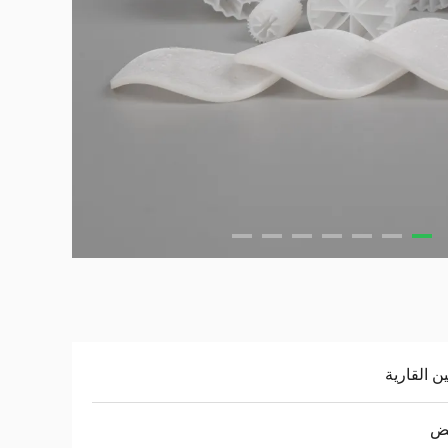
ن القارية
يض