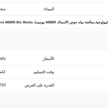
نينغ
الميناء:
,
ية,معالجة مياه حوض الأسماك MBBR بيوميديا
ent MBBR Bio Media
ally
الأسعار
ككمي
وقت التسليم
250م3 يومي
القدرة على العرض