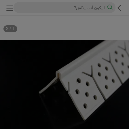
2
/
1