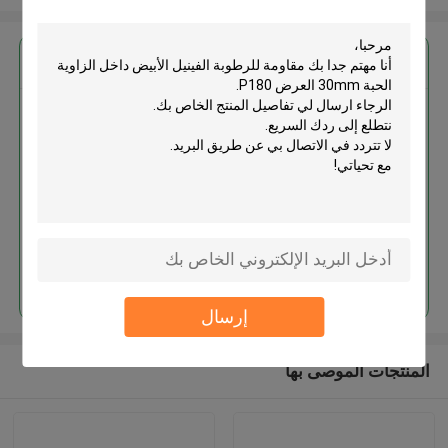
احصل على افضل سعر ل
مقاومة للرطوبة الفينيل الأبيض داخل
الزاوية الحبة 30mm العرض P180
استمر
إرسال
المنتجات الموصى بها