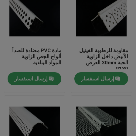
مقاومة للرطوبة الفينيل
مادة PVC مضادة للصدأ
الأبيض داخل الزاوية
ألواح الجص الزاوية
الحبة 30mm العرض
المواد البناءية
P180
إرسال استفسار
إرسال استفسار
الصفحة الرئيسية
منتجات
معلومات عنا