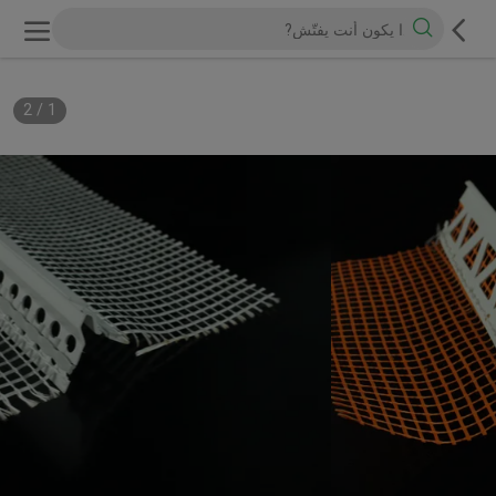
2
/
1