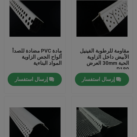
مقاومة للرطوبة الفينيل
مادة PVC مضادة للصدأ
الأبيض داخل الزاوية
ألواح الجص الزاوية
الحبة 30mm العرض
المواد البناءية
P180
إرسال استفسار
إرسال استفسار
الصفحة الرئيسية
منتجات
معلومات عنا