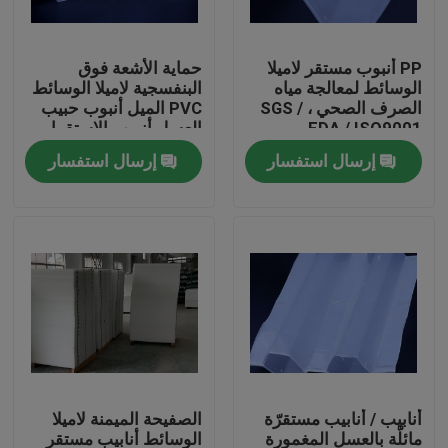
جولة في المعمل
PP أنبوب مستقر لاميلا
حماية الأشعة فوق
الوسائط لمعالجة مياه
البنفسجية لاميلا الوسائط
الصرف الصحي ، SGS /
PVC الميل أنبوب حبيب
مراقبة الجودة
FDA / ISO9001
العسل أنبوب الاستقرار
إرسال استفسار
إرسال استفسار
اتصل بنا
مدونة
اطلب اقتباس
الوسائط المرشحة MBBR
أنابيب / أنابيب مستقرّة
الصفيحة الميمنة لاميلا
MBBR بيو ميديا
مائلّة بالعسل المغمورة
الوسائط أنابيب مستقر