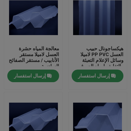
هيكساجونال حبيب
معالجة المياه حشرة
العسل PP PVC لاميلا
العسل لاميلا مستقر
وسائل الإعلام التعبئة
الأنابيب / مستقر الصفائح
والتغليف لمياه الصرف
السادسة
الصحي
إرسال استفسار
إرسال استفسار
الصفحة الرئيسية
منتجات
معلومات عنا