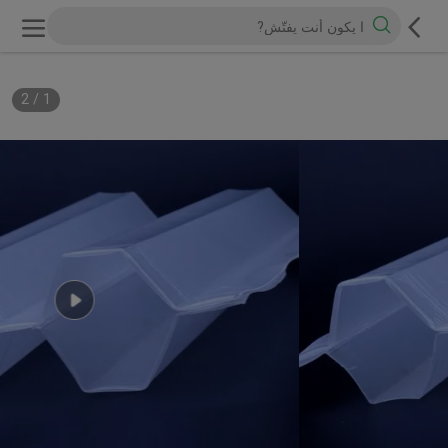
2
/
1