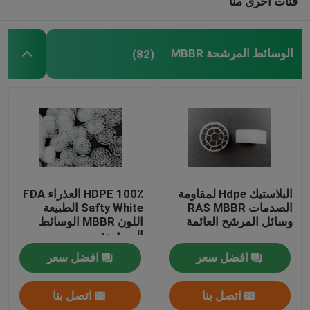
فئات أخرى منا
الوسائط المرشحة MBBR
(82)
البلاستيك Hdpe لمقاومة
100٪ HDPE العذراء FDA
الصدمات RAS MBBR
Safty White الطبيعة
وسائل المرشح العائمة
اللون MBBR الوسائط
المرشحة
افضل سعر
افضل سعر
اتصل بنا
اتصل بنا