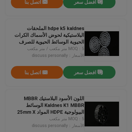
افضل سعر
اتصل بنا
hdpe k5 kaldnes الملحقات
البلاستيكية لحوض الأسماك الكرات
الحيوية الوسائط الحيوية للصرف
المائي
MOQ：5 متر مكعب / متر مكعب
الأسعار：discuss personally
افضل سعر
اتصل بنا
اللون الأسود البلاستيك MBBR
Kaldnes K1 MBBR الوسائط
البيولوجية HDPE المواد 25mm X
12mm الحجم
MOQ：5 متر مكعب
الأسعار：discuss personally