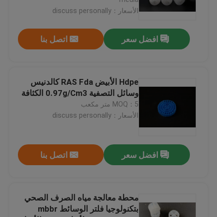
الأسعار：discuss personally
افضل سعر
اتصل بنا
Hdpe الأبيض RAS Fda كالدنيس
وسائل التصفية 0.97g/Cm3 الكثافة
MOQ：5 متر مكعب
الأسعار：discuss personally
الصفحة الرئيسية
افضل سعر
اتصل بنا
منتجات
محطة معالجة مياه الصرف الصحي
بتكنولوجيا فلتر الوسائط mbbr
معلومات عنا