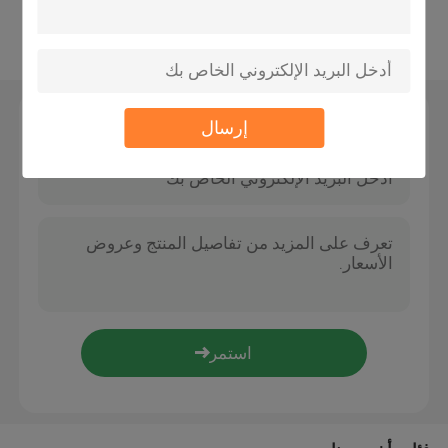
عرض المزيد
وسائط التصفية الحيوية
حاملة MBBR
اترك رسالة
إرسال
معالجة المياه
لاميلا ميديا
الوسائط المرشحة البيولوجية
كومة ورقة PVC