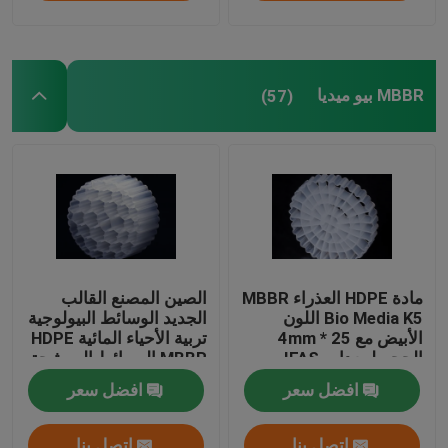
MBBR بيو ميديا
(57)
مادة HDPE العذراء MBBR
الصين المصنع القالب
Bio Media K5 اللون
الجديد الوسائط البيولوجية
الأبيض مع 25 * 4mm
تربية الأحياء المائية HDPE
الحجم لمعدات IFAS
MBBR الوسائط المرشحة
البيولوجية حامل الكتلة
افضل سعر
افضل سعر
الحيوية الوسائط العائمة
اتصل بنا
اتصل بنا