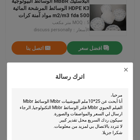
البلاستيك MBBR الوسائط البيولوجية
HDPE K3 الوسائط المرشحة المائية
500 m2/m3 fda مواد آمنة كرات
وسائل المرشحات البلاستيكية
البيوبايب البيولوجية
MOQ：5 متر مكعب
الأسعار：discuss personally
وسائل المرشح العائمة
افضل سعر
اتصل بنا
وسائل تصفية الخلايا الحيوية
مادة HDPE البكر MBBR الوسائط
اترك رسالة
الوسائط المرشحة K1
الحيوية مع آلية تشكيل فيلم حيوي
حامل سريع
مفاعل الفيلم الحيوي
MOQ：5 متر مكعب
الأسعار：based on your qty
وسائل تصفية كالدنز
افضل سعر
اتصل بنا
وسائل تصفية الكرات البيولوجية