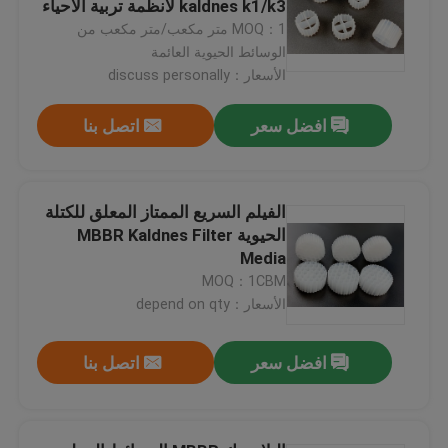
kaldnes k1/k3 لأنظمة تربية الأحياء
المائية ras
MOQ：1 متر مكعب/متر مكعب من
الوسائط الحيوية العائمة
جولة في المعمل
الأسعار：discuss personally
مراقبة الجودة
افضل سعر
اتصل بنا
اتصل بنا
الفيلم السريع الممتاز المعلق للكتلة
الحيوية MBBR Kaldnes Filter
مدونة
Media
MOQ：1CBM
الأسعار：depend on qty
اطلب اقتباس
افضل سعر
اتصل بنا
الوسائط المرشحة MBBR
MBBR بيو ميديا