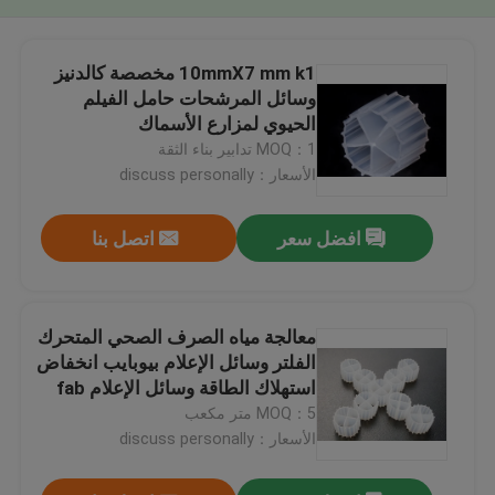
10mmX7 mm k1 مخصصة كالدنيز
وسائل المرشحات حامل الفيلم
الحيوي لمزارع الأسماك
MOQ：1 تدابير بناء الثقة
الأسعار：discuss personally
افضل سعر
اتصل بنا
معالجة مياه الصرف الصحي المتحرك
الفلتر وسائل الإعلام بيوبايب انخفاض
استهلاك الطاقة وسائل الإعلام fab
k1 11 * 7mm اللون الأبيض
MOQ：5 متر مكعب
الأسعار：discuss personally