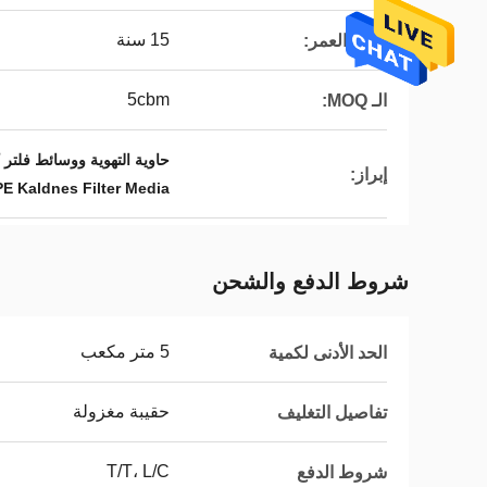
15 سنة
طول العمر:
5cbm
الـ MOQ:
حاوية التهوية ووسائط فلتر كالدنز العائمة,PE04 وسائل تصفية كالدنز,وسا
إبراز:
PE Kaldnes Filter Media
شروط الدفع والشحن
5 متر مكعب
الحد الأدنى لكمية
حقيبة مغزولة
تفاصيل التغليف
T/T، L/C
شروط الدفع