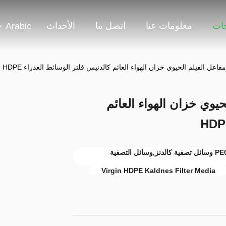
جات
معلومات عنا
اتصل بنا
الأحداث
Arabic
اعل الفيلم الحيوي خزان الهواء العائم كالدنيس فلتر الوسائط العذراء HDPE
يوي خزان الهواء العائم
حاوية التهوية ووسائط فلتر كالدنز العائمة,PE04 وسائل تصفية كالدنز,وسائل التصفية
Virgin HDPE Kaldnes Filter Media