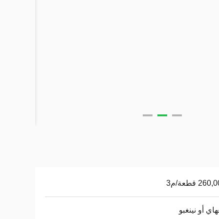
اي أو نينغبو