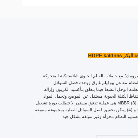
HDPE kal
يعمل مفاعل الفيلم الحيوي المتحرك (MBBR) كنظام مرحلي 2 (أنوكسي) أو 3 ((أيروبيك) مع حاملات الفيلم الحيوي البلاستيكية المتحركة
لنظام مفاعل بيوفيلم غارق ووحدة فصل السوائل
اف المعالجة مماثلة لأنظمة الوحل النشط فيما يتعلق بتأكسيد الكربون وإزالة
ن ،ولكنها تتطلب حجم خزان أصغر من نظام الوحل النشط المرتبط بالموضح(2) احتفاظ الكتلة الحيوية مستقل عن الموضح وتحمل المواد
الصلبة إلى وحدة فصل السوائل والمواد الصلبة يقلل بشكل كبير مقارنة بنظم الوحل النشط.(3) MBBR هي عملية تدفق مستمر لا تتطلب دورة تشغيل
خاصة لسمك الفيلم الحيوي، LF ، التحكم (على سبيل المثال ، غسل الفلتر النشط بيولوجيا) ؛ و (4) يمكن تحقيق فصل السوائل ‬الصلبة بمجموعة متنوعة
بتصميم النظام مجزأة وغير موثقة بشكل جيد.