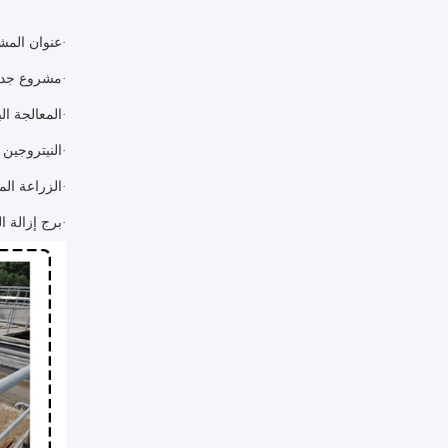
عنوان المش
·
مشروع جديد ل
·
المعالجة الب
·
النيتروجين 
·
الزراعة الما
·
برج إزالة ال
·