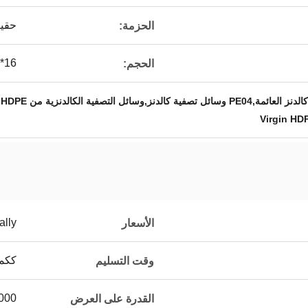
حقيب
الحزمة:
16*10 مم
الحجم:
ئل التصفية الكالدنزية من HDPE البكر
Virgin HD
ally
الأسعار
ككمي
وقت التسليم
80،000 متر م
القدرة على العرض