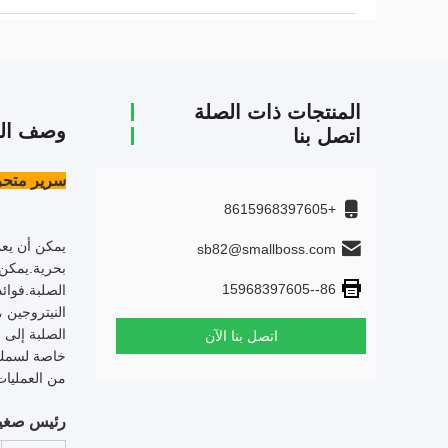
المنتجات ذات الصلة
وصف الم
اتصل بنا
سرير متحرك 
+8615968397605
sb82@smallboss.com
بحرية.يمكن 
86--15968397605
اتصل بنا الآن
من العمليات
رئيس صغير MBBR الوسائط PE04 البيانات 