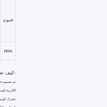
النموذج
PE04
-كيف تع
اللازمة للسم
تتحرك الوسائ