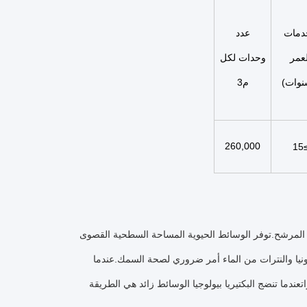
دمات
عدد
لعمر
وحدات لكل
نوات)
م3
260,000
≥1
بتة (بثبات) في المرشح.توفر الوسائط الحيوية المساحة السطحية القصوى
الأمونيا والنترات من الماء أمر ضروري لصحة السمك.عندما
اتعندما تنضج البكتيريا بيولوجيا الوسائط زائد هي الطريقة