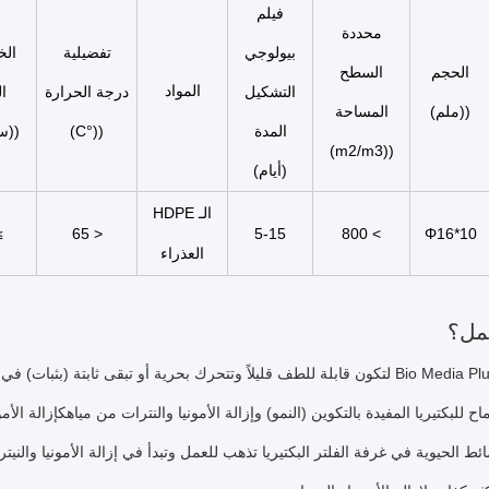
فيلم
محددة
بيولوجي
تفضيلية
الخ
الحجم
السطح
المواد
التشكيل
درجة الحرارة
ا
((ملم)
المساحة
المدة
((°C)
((س
((m2/m3)
(أيام)
الـ HDPE
5
< 65
5-15
> 800
Φ16*10
العذراء
مل؟
تم تصميم Bio Media Plus لتكون قابلة للطف قليلاً وتتحرك بحرية أو تبقى ثا
اح للبكتيريا المفيدة بالتكوين (النمو) وإزالة الأمونيا والنترات من مياهكإزالة 
ط الحيوية في غرفة الفلتر البكتيريا تذهب للعمل وتبدأ في إزالة الأمونيا والنيتر