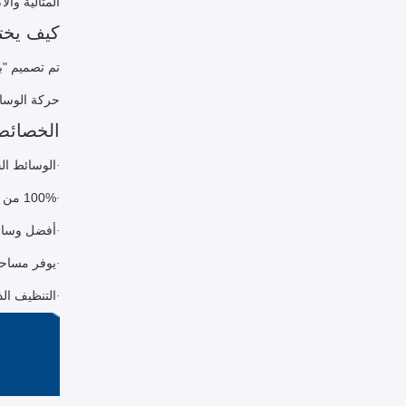
المثالية والأ
كيف يختل
تم تصميم "بي
حركة الوسائ
الخصائص
الوسائط الح
·
100% من البولي إيثيلين العذراء ذات الجودة العالية
·
أفضل وسائل 
·
يوفر مساحة 
·
التنظيف الذ
·