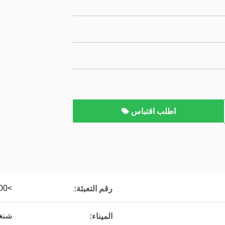
اطلب اقتباس
>260,000 قطعة/م3
رقم التعبئة:
شنغه
الميناء: