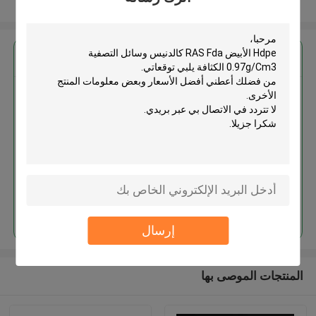
عرض المزيد
احصل على افضل سعر ل
Hdpe الأبيض RAS Fda كالدنيس
وسائل التصفية 0.97g/Cm3 الكثافة
استمر
إرسال
المنتجات الموصى بها