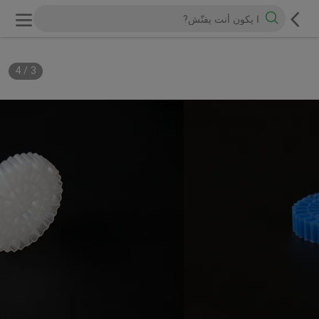
4
/
3