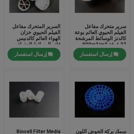
جولة في المعمل
سرير متحرك مفاعل
السرير المتحرك مفاعل
الفيلم الحيوي العائم بوعة
الفيلم الحيوي خزان
مراقبة الجودة
كالدنز الوسائط المرشحة
الهواء العائم كالدنيس
37 غرفة 800m2/m3
فلتر الوسائط العذراء
HDPE
إرسال استفسار
إرسال استفسار
اتصل بنا
مدونة
اطلب اقتباس
الوسائط المرشحة MBBR
MBBR بيو ميديا
سمك بركة الحوض اللون
Biocell Filter Media