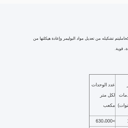
ن الميكروبات كحامليتم تشكيله من تعديل مواد البوليمر وإعادة هيكلتها من
، قوية.
عدد الوحدات
دمات
لكل متر
وات)
مكعب
>630،000