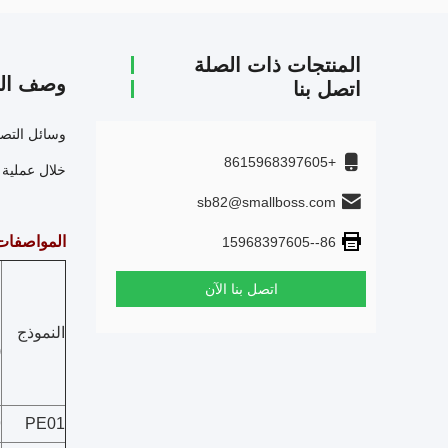
المنتجات ذات الصلة
وصف الم
اتصل بنا
+8615968397605
خلال عملية 
sb82@smallboss.com
المواصفات
86--15968397605
اتصل بنا الآن
ا
النموذج
(
9
PE01