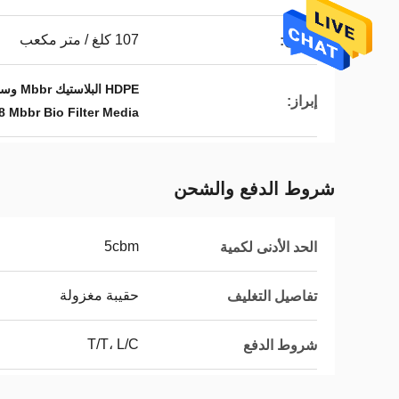
107 كلغ / متر مكعب
الوزن:
HDPE البلاستيك Mbbr وسائل المرشح البيولوجي,الوسائط المصفحة الحيوية pe38 mbbr,معالجة المياه Mbbr الوسائط المرشحة الحيوية
إبراز:
8 Mbbr Bio Filter Media
شروط الدفع والشحن
5cbm
الحد الأدنى لكمية
حقيبة مغزولة
تفاصيل التغليف
T/T، L/C
شروط الدفع