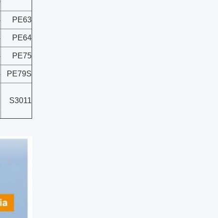
0
4
PE63
4
PE64
4
PE75
4
PE79S
×
S3011
1