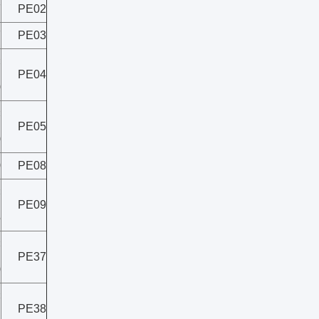
7
PE02
7
PE03
×
PE04
0
×
PE05
0
0
PE08
×
PE09
5
×
PE37
0
×
PE38