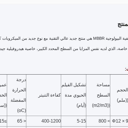
نتج
وسائل التصفية البيولوجية MBBR هي منتج جديد عالي التقنية مع نوع جديد م
خاصة، الذي لديه نفس المزايا من السطح المحدد الكبير، خاصية هيدروفيلية جيدة
:
درجة
مساحة
تشكيل الفيلم
عمر
لحجم
الحرارة
السطح
الحيوي مدة
كفاءة التنيتر
الخ
(ملم)
المفضلة
((m2/m3)
(أيام)
((سن
(oC)
≥15
< 65
400-1200
5-15
> 800
Φ12 × 