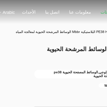
جات
معلومات عنا
اتصل بنا
الأحداث
Arabic
الوسائط المرشحة الحيوية لمعالجة المياه
PE38 H البلاستيكية Mbbr الوسائط المرشحة الحيوية
HDPE البلاستيك Mbbr وسائل المرشح البيولوجي,الوسائط المصفحة الحيوية pe38
W