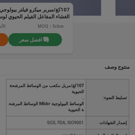
107كغ/مبربر ميكرو فيلتر بيولوج
الغشاء المفاعل الفيلم الحيوي لوسا
MOQ：5cbm
افضل سعر
منتوج وصف
107كغ/مربل مكعب من الوسائط المرشحة
الحيوية
تسليط الضوء:
,
الوسائط البيولوجية Mbbr الوسائط المرشح
ة الحيوية
إصدار الشهادات
SGS, FDA, ISO9001