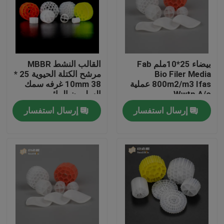
جولة في المعمل
مراقبة الجودة
بيضاء 25*10ملم Fab
القالب النشط MBBR
Bio Filer Media
مرشح الكتلة الحيوية 25 *
800m2/m3 Ifas عملية
10mm 38 غرفه سمك
اتصل بنا
Wwtp A/o
السلمون المائي
إرسال استفسار
إرسال استفسار
مدونة
اطلب اقتباس
الوسائط المرشحة MBBR
MBBR بيو ميديا