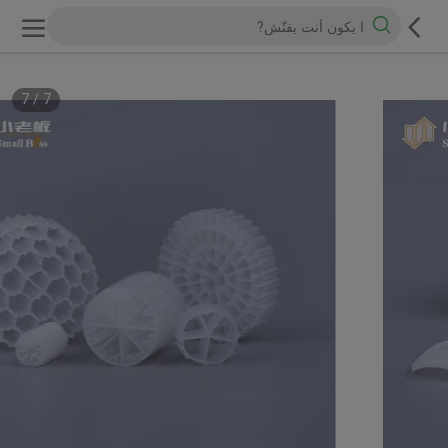
7
/
7