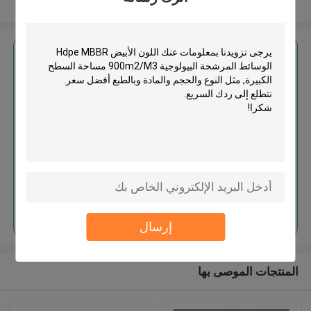
عرض المزيد
احصل على افضل سعر ل
اللون الأبيض Hdpe MBBR الوسائط
المرشحة البيولوجية 900m2/M3
مساحة السطح الكبيرة
استمر
إرسال
المنتجات الموصى بها