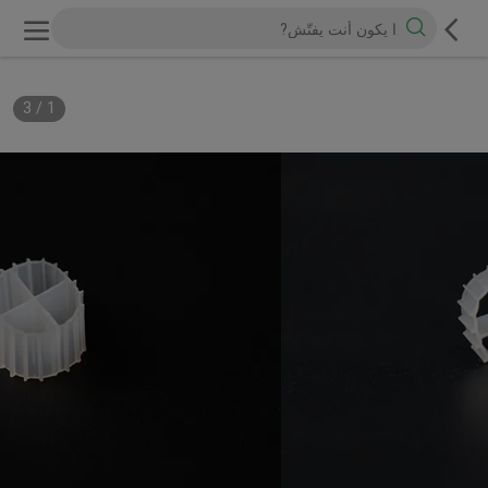
3
/
1