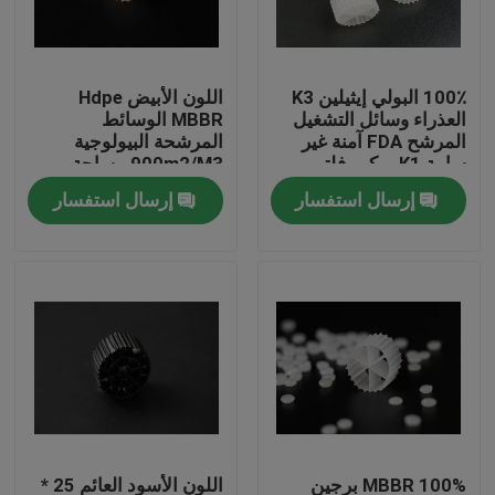
جولة في المعمل
100٪ البولي إيثيلين K3
اللون الأبيض Hdpe
العذراء وسائل التشغيل
MBBR الوسائط
مراقبة الجودة
المرشح FDA آمنة غير
المرشحة البيولوجية
سامة K1 ميكرو فلتر
900m2/M3 مساحة
MBBR مفاعل بيومور
السطح الكبيرة
إرسال استفسار
إرسال استفسار
اتصل بنا
الصين المصنع
مدونة
اطلب اقتباس
الوسائط المرشحة MBBR
MBBR بيو ميديا
MBBR 100% برجين
اللون الأسود العائم 25 *