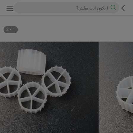
2
/
1