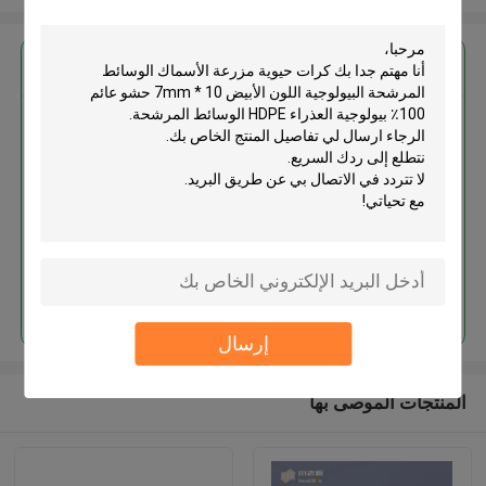
احصل على افضل سعر ل
كرات حيوية مزرعة الأسماك
الوسائط المرشحة البيولوجية اللون
الأبيض 10 * 7mm حشو عائم 100٪
بيولوجية العذراء HDPE الوسائط
المرشحة
استمر
إرسال
المنتجات الموصى بها