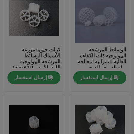
الوسائط المرشحة
كرات حيوية مزرعة
البيولوجية ذات الكفاءة
الأسماك الوسائط
العالية للتنتراتية لمعالجة
المرشحة البيولوجية
مياه الصرف الصحي
اللون الأبيض 10 * 7mm
الفعالة
حشو عائم 100٪ بيولوجية
إرسال استفسار
إرسال استفسار
العذراء HDPE الوسائط
المرشحة
الصفحة الرئيسية
منتجات
معلومات عنا