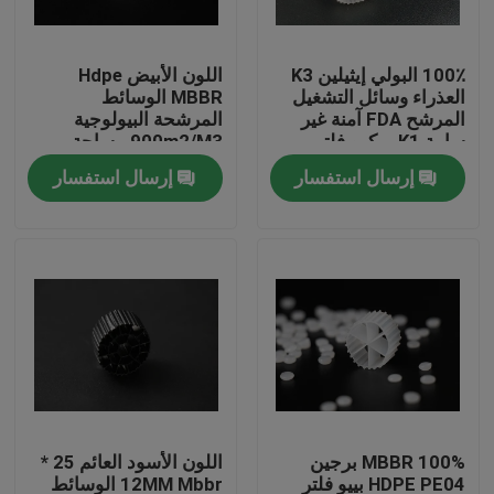
جولة في المعمل
100٪ البولي إيثيلين K3
اللون الأبيض Hdpe
العذراء وسائل التشغيل
MBBR الوسائط
المرشح FDA آمنة غير
المرشحة البيولوجية
مراقبة الجودة
سامة K1 ميكرو فلتر
900m2/M3 مساحة
MBBR مفاعل بيومور
السطح الكبيرة
إرسال استفسار
إرسال استفسار
الصين المصنع
اتصل بنا
مدونة
اطلب اقتباس
الوسائط المرشحة MBBR
MBBR 100% برجين
اللون الأسود العائم 25 *
MBBR بيو ميديا
HDPE PE04 بييو فلتر
12MM Mbbr الوسائط