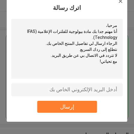
يدقّق ممون
اترك رسالة
عرض المزيد
احصل على افضل سعر ل
مادة بيولوجية للفلترات الإعلامية
(IFAS Technology)
استمر
إرسال