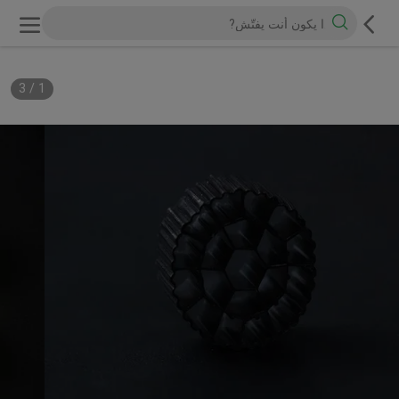
3
/
1