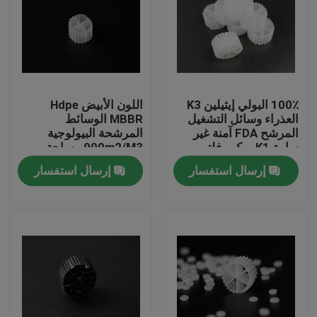
جولة في المعمل
مراقبة الجودة
100٪ البولي إيثيلين K3
اللون الأبيض Hdpe
العذراء وسائل التشغيل
MBBR الوسائط
اتصل بنا
المرشح FDA آمنة غير
المرشحة البيولوجية
سامة K1 ميكرو فلتر
900m2/M3 مساحة
MBBR مفاعل بيومور
السطح الكبيرة
إرسال استفسار
إرسال استفسار
مدونة
الصين المصنع
اطلب اقتباس
الوسائط المرشحة MBBR
MBBR بيو ميديا