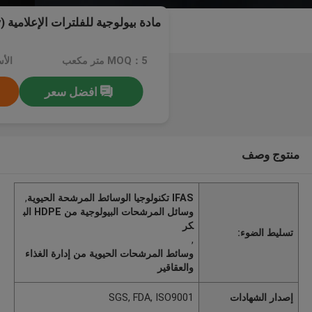
مادة بيولوجية للفلترات الإعلامية (IFAS Technology)
MOQ：5 متر مكعب
افضل سعر
منتوج وصف
IFAS تكنولوجيا الوسائط المرشحة الحيوية
,
وسائل المرشحات البيولوجية من HDPE الب
كر
تسليط الضوء:
,
وسائط المرشحات الحيوية من إدارة الغذاء
والعقاقير
إصدار الشهادات
SGS, FDA, ISO9001