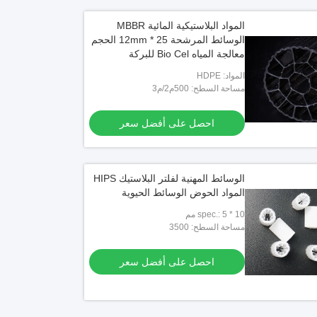
المواد البلاستيكية المائية MBBR
الوسائط المرشحة 25 * 12mm الحجم
معالجة المياه Bio Cel للبركة
المواد: HDPE
مساحة السطح: 500م2/م3
احصل على أفضل سعر
الوسائط المهنية لفلتر البلاستيك HIPS
المواد الحوض الوسائط الحيوية
spec.: 5 * 10 مم
مساحة السطح: 3500
احصل على أفضل سعر