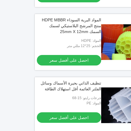
المواد البرية السوداء HDPE MBBR
منتج المرشح البلاستيكي لسمك
السمك 25mm X 12mm
المواد: HDPE
الحجم: 25*12 مللي متر
احصل على أفضل سعر
تنظيف الذاتي بحيرة الأسماك وسائل
الفلتر العائمة أقل استهلاك الطاقة
جرعات رايتو: 15-68
المواد: PE
احصل على أفضل سعر