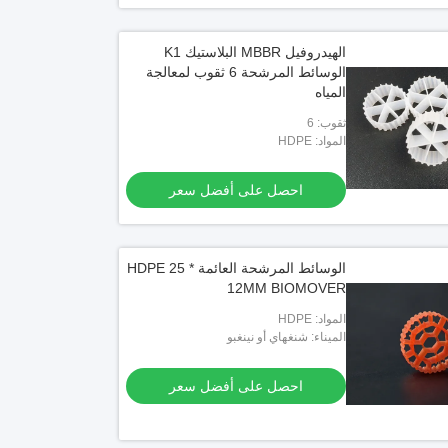
الهيدروفيل MBBR البلاستيك K1
الوسائط المرشحة 6 ثقوب لمعالجة
المياه
ثقوب: 6
المواد: HDPE
احصل على أفضل سعر
الوسائط المرشحة العائمة HDPE 25 *
12MM BIOMOVER
المواد: HDPE
الميناء: شنغهاي أو نينغبو
احصل على أفضل سعر