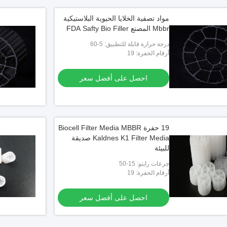
مواد تصفية الخلايا الحيوية البلاستيكية
Mbbr المصنع FDA Safty Bio Filler
درجة حرارة قابلة للتطبيق: 5-60
أرقام الحفرة: 19
احصل على أفضل سعر
19 حفرة Biocell Filter Media MBBR
Kaldnes K1 Filter Media صديقة
للبيئة
جرعات رايتو: 15-50
أرقام الحفرة: 19
احصل على أفضل سعر