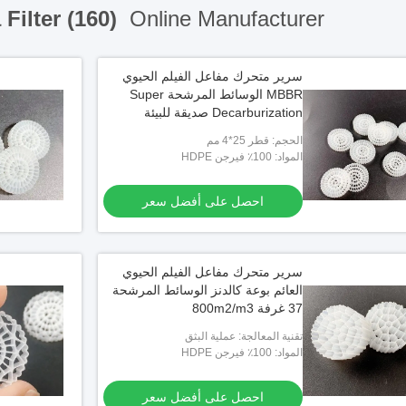
Filter (160)
Online Manufacturer
سرير متحرك مفاعل الفيلم الحيوي
MBBR الوسائط المرشحة Super
Decarburization صديقة للبيئة
الحجم: قطر 25*4 مم
المواد: 100٪ فيرجن HDPE
احصل على أفضل سعر
سرير متحرك مفاعل الفيلم الحيوي
العائم بوعة كالدنز الوسائط المرشحة
37 غرفة 800m2/m3
تقنية المعالجة: عملية البثق
المواد: 100٪ فيرجن HDPE
احصل على أفضل سعر