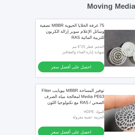
Moving Media 
75 غرفة الخلايا الحيوية MBBR تصفية
وسائل الإعلام سوبر إزالة الكربون
للتربية المائية RAS
الحجم: قطر 25*4 مم
شهادة: إدارة الغذاء والعقاقير
احصل على أفضل سعر
توفير المساحة MBBR بيوبايب Fliter
Media PE63 لمعالجة مياه الصرف
الصحي / RAS مع تكنولوجيا اللون
الأبيض A2 / O
المواد: HDPE
الحزمة: حقيبة مغزولة
احصل على أفضل سعر