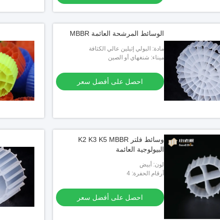
الوسائط المرشحة العائمة MBBR
مادة: البولي إثيلين عالي الكثافة
ميناء: شنغهاي أو الصين
احصل على أفضل سعر
وسائط فلتر K2 K3 K5 MBBR
البيولوجية العائمة
لون: أبيض
أرقام الحفرة: 4
احصل على أفضل سعر