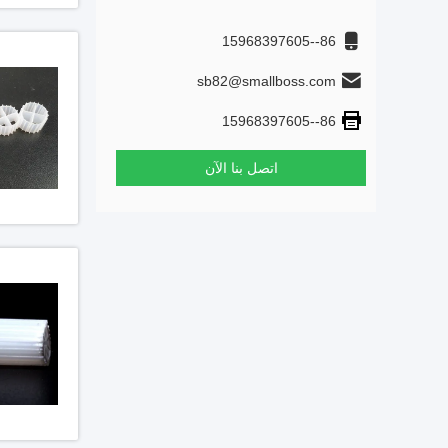
86--15968397605
sb82@smallboss.com
86--15968397605
اتصل بنا الآن