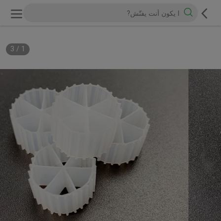
3
/
1