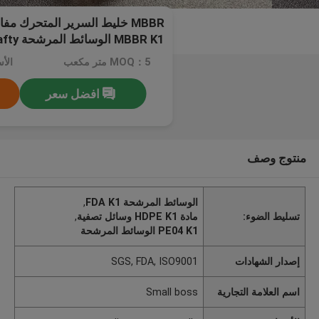
MBBR K1 الوسائط المرشحة FDA Safty
MOQ：5 متر مكعب
افضل سعر
منتوج وصف
الوسائط المرشحة FDA K1
,
تسليط الضوء:
مادة HDPE K1 وسائل تصفية
,
PE04 K1 الوسائط المرشحة
إصدار الشهادات
SGS, FDA, ISO9001
اسم العلامة التجارية
Small boss