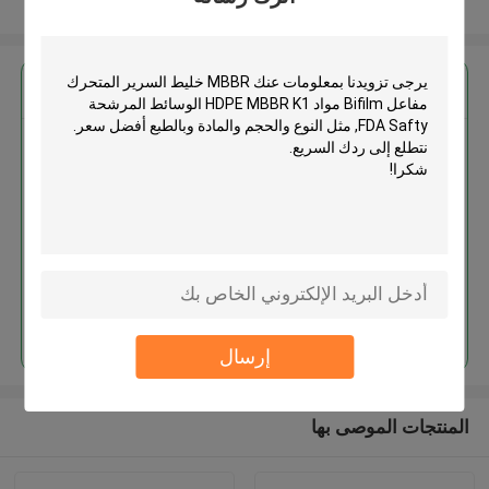
عرض المزيد
احصل على افضل سعر ل
MBBR خليط السرير المتحرك
مفاعل Bifilm مواد HDPE MBBR K1
الوسائط المرشحة FDA Safty
استمر
إرسال
المنتجات الموصى بها