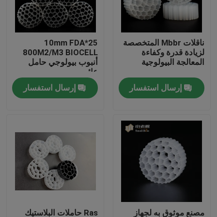
جولة في المعمل
ناقلات Mbbr المتخصصة
25*10mm FDA
لزيادة قدرة وكفاءة
800M2/M3 BIOCELL
مراقبة الجودة
المعالجة البيولوجية
أنبوب بيولوجي حامل
عائم
إرسال استفسار
إرسال استفسار
اتصل بنا
مدونة
اطلب اقتباس
الوسائط المرشحة MBBR
MBBR بيو ميديا
مصنع موثوق به لجهاز
Ras حاملات البلاستيك