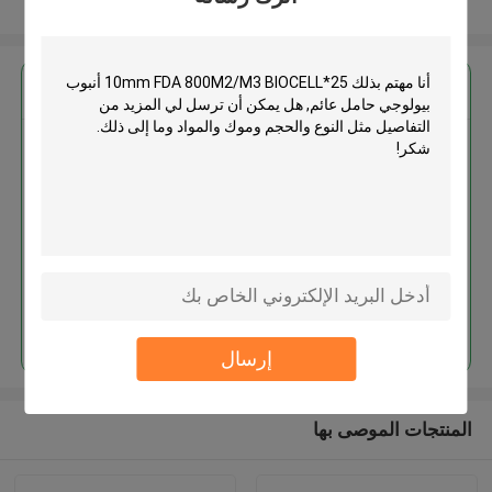
عرض المزيد
احصل على افضل سعر ل
25*10mm FDA 800M2/M3
BIOCELL أنبوب بيولوجي حامل عائم
استمر
إرسال
المنتجات الموصى بها