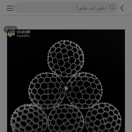
6
/
1