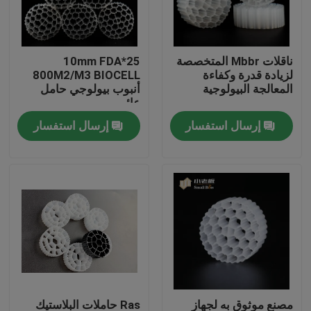
جولة في المعمل
ناقلات Mbbr المتخصصة
25*10mm FDA
لزيادة قدرة وكفاءة
800M2/M3 BIOCELL
مراقبة الجودة
المعالجة البيولوجية
أنبوب بيولوجي حامل
عائم
إرسال استفسار
إرسال استفسار
اتصل بنا
مدونة
اطلب اقتباس
الوسائط المرشحة MBBR
MBBR بيو ميديا
مصنع موثوق به لجهاز
Ras حاملات البلاستيك