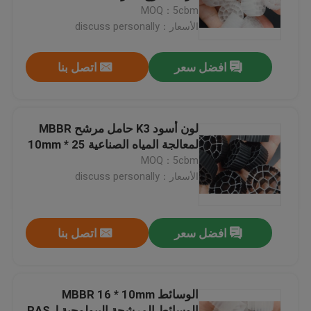
الصرف الصحي
MOQ：5cbm
الأسعار：discuss personally
جولة في المعمل
افضل سعر
اتصل بنا
مراقبة الجودة
اتصل بنا
لون أسود K3 حامل مرشح MBBR
لمعالجة المياه الصناعية 25 * 10mm
MOQ：5cbm
مدونة
الأسعار：discuss personally
اطلب اقتباس
افضل سعر
اتصل بنا
الوسائط المرشحة MBBR
الوسائط MBBR 16 * 10mm
MBBR بيو ميديا
الوسائط المرشحة البيولوجية لRAS