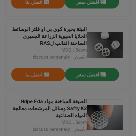
افضل سعر
اتصل بنا
البيئة بحيرة كوي بي او فلتر الوسائط
الخلايا الحيوية الزراعة الجمبرى
الساخنة القالب لRAS
MOQ：5cbm
الأسعار：discuss personally
افضل سعر
اتصل بنا
الصبغة الساخنة مواد Hdpe Fda
Safty K3 وسائل المرشحات معالجة
المياه الصناعية
MOQ：5cbm
الأسعار：discuss personally