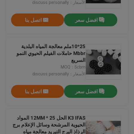
الأسعار：discuss personally
افضل سعر
اتصل بنا
25*10ملم معالجة المياه البلدية
Mbbr حاملات الفيلم الحيوي النمو
السريع
MOQ：5cbm
الأسعار：discuss personally
افضل سعر
اتصل بنا
الصفحة الرئيسية
منتجات
K3 IFAS الحل 25 * 12MM المواد
الحيوية المرشحة وسائل الإعلام برج
الرذاذ البرج التبريد معالجة مياه
معلومات عنا