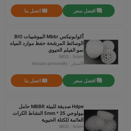
افضل سعر
اتصل بنا
أكوابونيكس Mbbr البيوشيبات BIO
الوسائط المرشحة حفظ موارد المياه
نمو الفيلم الحيوي
MOQ：5cbm
الأسعار：discuss personally
افضل سعر
اتصل بنا
Hdpe صديقة للبيئة MBBR حامل
بيولوجي 25 * 5mm النشاط الكرات
العائمة للكتلة الحيوية
MOQ：5cbm