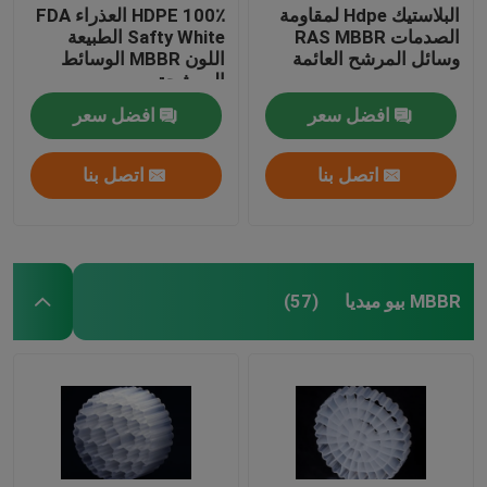
البلاستيك Hdpe لمقاومة
100٪ HDPE العذراء FDA
الصدمات RAS MBBR
Safty White الطبيعة
وسائل المرشح العائمة
اللون MBBR الوسائط
المرشحة
افضل سعر
افضل سعر
اتصل بنا
اتصل بنا
MBBR بيو ميديا
(57)