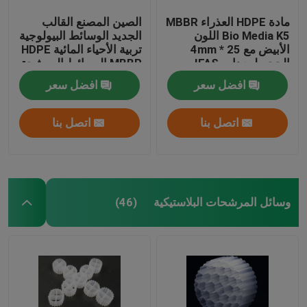
مادة HDPE العذراء MBBR
الصين المصنع القالب
Bio Media K5 اللون
الجديد الوسائط البيولوجية
الأبيض مع 25 * 4mm
تربية الأحياء المائية HDPE
الحجم لمعدات IFAS
MBBR الوسائط المرشحة
البيولوجية حامل الكتلة
افضل سعر
افضل سعر
الحيوية الوسائط العائمة
اتصل بنا
اتصل بنا
وسائل المرشحات البلاستيكية
(46)