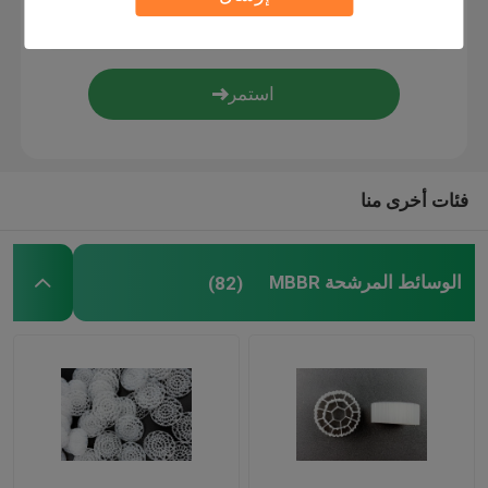
وسائط التصفية الحيوية
حاملة MBBR
معالجة المياه
فئات أخرى منا
لاميلا ميديا
الوسائط المرشحة MBBR
(82)
الوسائط المرشحة البيولوجية
كومة ورقة PVC