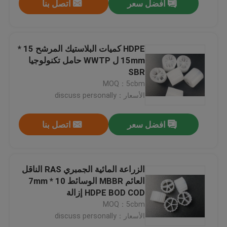
افضل سعر
اتصل بنا
HDPE كميات البلاستيك المرشح 15 *
15mm ل WWTP حامل تكنولوجيا
SBR
MOQ：5cbm
الأسعار：discuss personally
افضل سعر
اتصل بنا
الزراعة المائية الجمبري RAS الناقل
العائم MBBR الوسائط 10 * 7mm
HDPE BOD COD إزالة
MOQ：5cbm
الأسعار：discuss personally