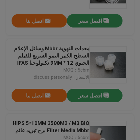
افضل سعر
اتصل بنا
معدات التهوية Mbbr وسائل الإعلام
السطح الكبير النمو السريع للفيلم
الحيوي 12 * 9MM تكنولوجيا IFAS
MOQ：5cbm
الأسعار：discuss personally
افضل سعر
اتصل بنا
الصفحة الرئيسية
منتجات
HIPS 5*10MM 3500M2 / M3 BIO
Filter Media Mbbr برج تبريد عائم
معلومات عنا
MOQ：5cbm