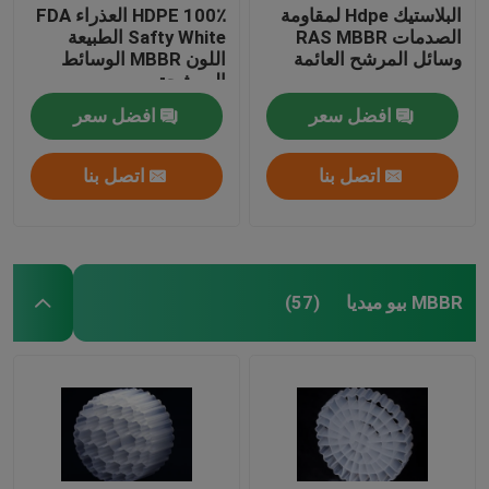
البلاستيك Hdpe لمقاومة
100٪ HDPE العذراء FDA
الصدمات RAS MBBR
Safty White الطبيعة
وسائل المرشح العائمة
اللون MBBR الوسائط
المرشحة
افضل سعر
افضل سعر
اتصل بنا
اتصل بنا
MBBR بيو ميديا
(57)