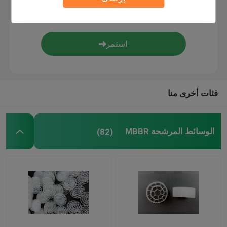
وسائط التصفية الحيوية
حاملة MBBR
معالجة المياه
فئات أخرى منا
لاميلا ميديا
الوسائط المرشحة MBBR
(82)
الوسائط المرشحة البيولوجية
كومة ورقة PVC