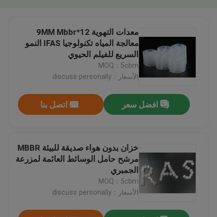
معدات التهوية 12*9MM Mbbr
معالجة المياه تكنولوجيا IFAS النمو
السريع للفيلم الحيوي
MOQ：5cbm
الأسعار：discuss personally
افضل سعر
اتصل بنا
خزان بدون هواء صديقة للبيئة MBBR
مرشح حامل الوسائط العائمة لمزرعة
الجمبري
MOQ：5cbm
الأسعار：discuss personally