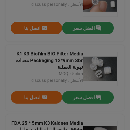
الأسعار：discuss personally
جولة في المعمل
افضل سعر
اتصل بنا
مراقبة الجودة
اتصل بنا
K1 K3 Biofilm BIO Filter Media
Packaging 12*9mm Sbr معدات
تهوية العملية
مدونة
MOQ：5cbm
الأسعار：discuss personally
اطلب اقتباس
افضل سعر
اتصل بنا
الوسائط المرشحة MBBR
FDA 25 * 5mm K3 Kaldnes Media
MBBR بيو ميديا
Mbbr معالجة المياه البلدية حامل