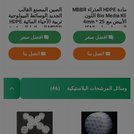
مادة HDPE العذراء MBBR
الصين المصنع القالب
Bio Media K5 اللون
الجديد الوسائط البيولوجية
الأبيض مع 25 * 4mm
تربية الأحياء المائية HDPE
الحجم لمعدات IFAS
MBBR الوسائط المرشحة
البيولوجية حامل الكتلة
افضل سعر
افضل سعر
الحيوية الوسائط العائمة
اتصل بنا
اتصل بنا
وسائل المرشحات البلاستيكية
(46)