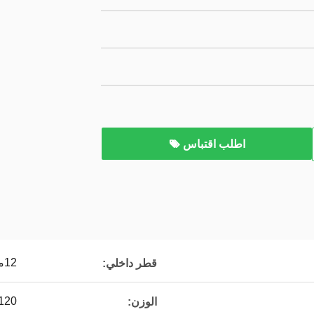
اطلب اقتباس
12ملم
قطر داخلي:
120كجم/متر مكع
الوزن: