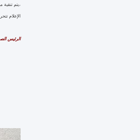
،يتم تنقية 
الإعلام تتح
الرئيس الصغير MBBR مواد الوسا