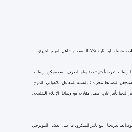
k1 k3 الوسائط الحيوية للفيلم الناقلة / الوسائط المرشحة للتعبئة ، المستخدمة في نظام سلطة نشطة ثابتة ثابتة (IFAS) ونظام تفاعل الفيلم الحيوي
، وتشكل غشاءً بيولوجيًا على سطح الوسائط تدريجياً.يتم تنقية مياه الصرف الصحييمكن لوسائط
ة ستجعل الوسائط تتحرك ؛ بالنسبة للمفاعل اللاهوائي ،المزج
لغشاء البيولوجي على سطح الوسائط تدريجياً ، مع تأثير الميكروبات على الغشاء البيولوجي