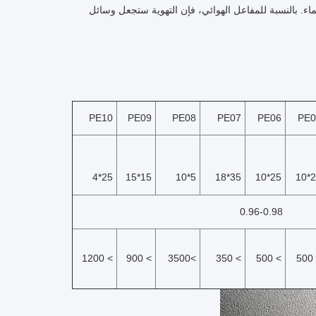
ء. بالنسبة للمفاعل الهوائي، فإن التهوية ستجعل وسائل
PE10
PE09
PE08
PE07
PE06
PE0
25*4
15*15
5*10
35*18
25*10
25
0.96-0.98
> 1200
> 900
>3500
> 350
> 500
>