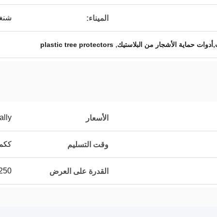
شنغه
الميناء:
,
ات,أدوات حماية الأشجار من البلاستيك
plastic tree protectors
ally
الأسعار
ككمي
وقت التسليم
250م3 يومي
القدرة على العرض