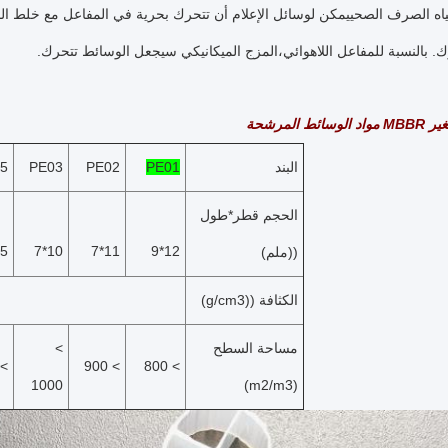
مياه الصرف الصحييمكن لوسائل الإعلام أن تتحرك بحرية في المفاعل مع خلط الما
رك. بالنسبة للمفاعل اللاهوائي،المزج الميكانيكي سيجعل الوسائط تتحرك.
ئط المرشحة
البند
PE01
PE02
PE03
5
الحجم قطر*طول
*10
10*7
11*7
12*9
((ملم)
الكثافة ((g/cm3)
مساحة السطح
>
 500
> 900
> 800
1000
(m2/m3)