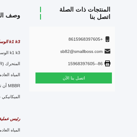
المنتجات ذات الصلة
وصف الم
اتصل بنا
+8615968397605
k1 k3 الوسائط الحيوية للفيلم الحاملة/الوسائط المرشحة للتعبئة
sb82@smallboss.com
86--15968397605
المتحرك (MBBR).
اتصل بنا الآن
MBBR 
الميكانيكي سيجعل الوسائط تتحركوسائ
رئيس عملية ا