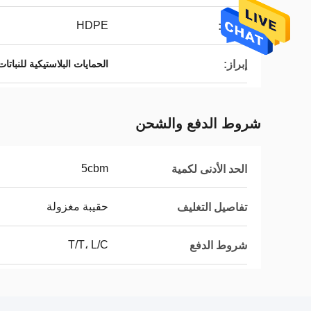
HDPE
المواد:
إبراز:
الحمايات البلاستيكية للنبات
شروط الدفع والشحن
5cbm
الحد الأدنى لكمية
حقيبة مغزولة
تفاصيل التغليف
T/T، L/C
شروط الدفع