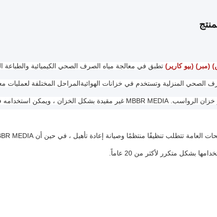
نتج
(مبر) (بيو كارير)
يدة بشكل الخزان ، ويمكن استخدامه في أنواع مختلفة من برك المرشح.
مها بشكل متكرر لأكثر من 20 عاماً.