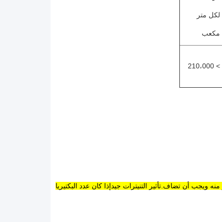
لكل متر 
مكعب
> 210،000
الإجابة: اعتمادا على الوضع، إذا في المراحل غير السمية والحيوية، والطين البيولوجي لا مفر منه ويجب أن تضاف.تأثير التنيترات جيدإذا كان عدد البكتيريا 