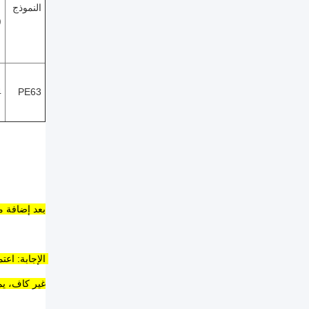
النموذج
(
4
PE63
بعد إضافة م
غير كاف، يم