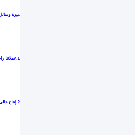
ميزة وسائل MALL BOSS MBBR
1.
عملائنا را
2.
إنتاج عالي بـ 250 متر مكع