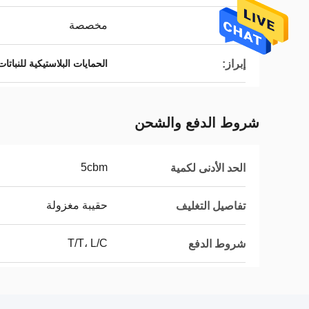
مخصصة
اللون:
إبراز:
الحمايات البلاستيكية للنبات
شروط الدفع والشحن
5cbm
الحد الأدنى لكمية
حقيبة مغزولة
تفاصيل التغليف
T/T، L/C
شروط الدفع