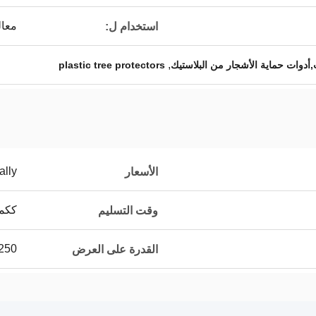
معال
استخدام ل:
,
ات,أدوات حماية الأشجار من البلاستيك
plastic tree protectors
ally
الأسعار
ككمي
وقت التسليم
250م3 يومي
القدرة على العرض