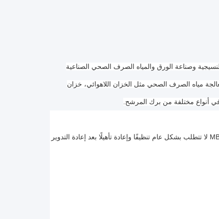
تطبق في معالجة مياه الصرف الصحي الكيميائية والطباعة النسيجية وصناعة الورق والمياه الصرف الصحي الصناعية 
والمياه الصرف الصحي المنزلية وتستخدم في خزانات الهوائيةالمراحل المختلفة لعمليات معالجة مياه الصرف الصحي مثل الخزان اللاهوائي، خزان 
مواد المرشحات العامة تتطلب تنظيفًا منتظمًا وصيانة إعادة تأهيل ، في حين أن MBBR MEDIA لا تتطلب بشكل عام تنظيفًا وإعادة تأهيلًا بعد إعادة التدوير 