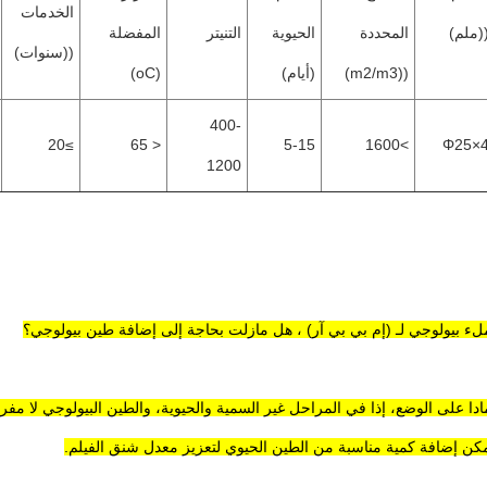
الخدمات 
(ملم)
المحددة 
الحيوية
التنيتر
المفضلة 
((سنوات)
((m2/m3)
(أيام)
(oC)
400-
≥20
< 65
5-15
>1600
Φ25×
1200
لء بيولوجي لـ (إم بي بي آر) ، هل مازلت بحاجة إلى إضافة طين بيولوجي؟
كن إضافة كمية مناسبة من الطين الحيوي لتعزيز معدل شنق الفيلم.