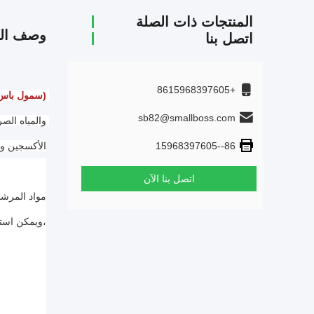
المنتجات ذات الصلة
وصف الم
اتصل بنا
+8615968397605
(سمول باس) 
sb82@smallboss.com
86--15968397605
الأكسجين و خزان الرواسب. MBBR MEDIA غير مق
اتصل بنا الآن
،ويمكن استخدا