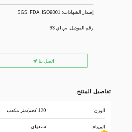
إصدار الشهادات:
SGS, FDA, ISO9001
رقم الموديل:
بي اي 63
اتصل بنا
تفاصيل المنتج
120 كجم/متر مكعب
الوزن:
شنغهاي
الميناء: