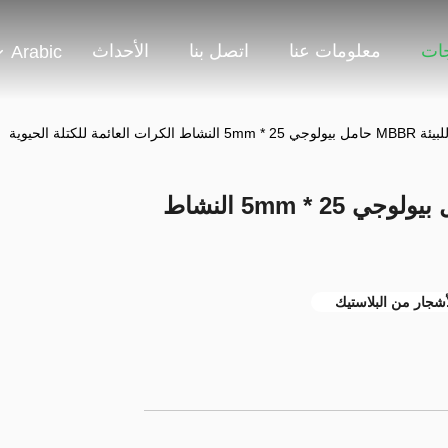
جات
معلومات عنا
اتصل بنا
الأحداث
Arabic
Hdpe صديقة للبيئة MBBR حامل بيولوجي 25 * 5mm النشاط
لأشجار من البلاستيك