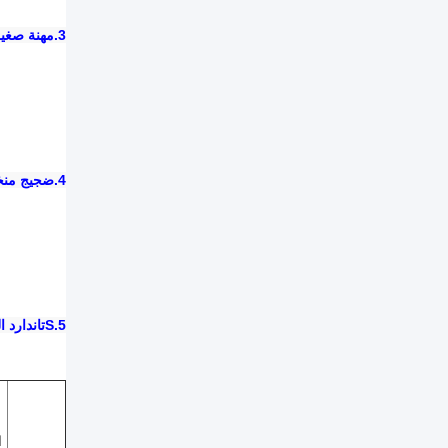
3.
مهنة صغي
4.
ضجيج منخف
5.S
تاندارد
ا