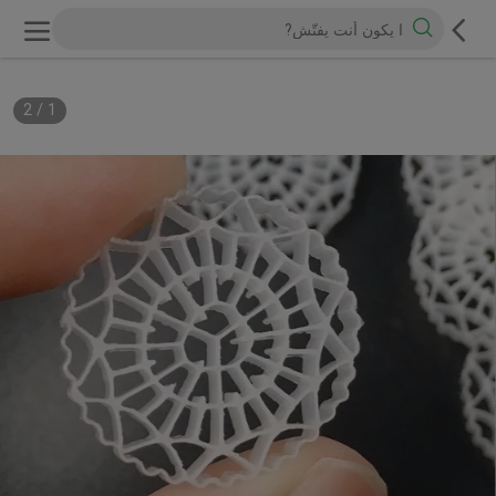
2
/
1