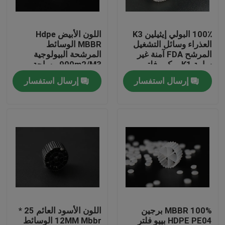
جولة في المعمل
100٪ البولي إيثيلين K3
اللون الأبيض Hdpe
العذراء وسائل التشغيل
MBBR الوسائط
المرشح FDA آمنة غير
المرشحة البيولوجية
مراقبة الجودة
سامة K1 ميكرو فلتر
900m2/M3 مساحة
MBBR مفاعل بيومور
السطح الكبيرة
إرسال استفسار
إرسال استفسار
الصين المصنع
اتصل بنا
مدونة
اطلب اقتباس
الوسائط المرشحة MBBR
MBBR 100% برجين
اللون الأسود العائم 25 *
MBBR بيو ميديا
HDPE PE04 بييو فلتر
12MM Mbbr الوسائط