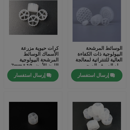
الوسائط المرشحة
كرات حيوية مزرعة
البيولوجية ذات الكفاءة
الأسماك الوسائط
العالية للتنتراتية لمعالجة
المرشحة البيولوجية
مياه الصرف الصحي
اللون الأبيض 10 * 7mm
الفعالة
حشو عائم 100٪ بيولوجية
إرسال استفسار
إرسال استفسار
العذراء HDPE الوسائط
المرشحة
الصفحة الرئيسية
منتجات
معلومات عنا