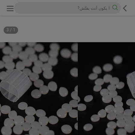
3
/
1