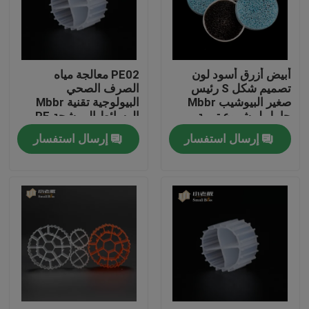
جولة في المعمل
أبيض أزرق أسود لون
PE02 معالجة مياه
مراقبة الجودة
تصميم شكل S رئيس
الصرف الصحي
صغير البيوشيب Mbbr
البيولوجية تقنية Mbbr
حامل لمشروع تربية
الوسائط المرشحة PE
اتصل بنا
الأحياء المائية
مواد البوليمر SBR
إرسال استفسار
إرسال استفسار
التكنولوجيا
مدونة
اطلب اقتباس
الوسائط المرشحة MBBR
MBBR بيو ميديا