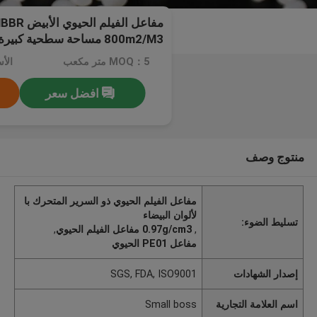
800m2/M3 مساحة سطحية كبيرة
MOQ：5 متر مكعب
افضل سعر
منتوج وصف
مفاعل الفيلم الحيوي ذو السرير المتحرك با
لألوان البيضاء
تسليط الضوء:
,
0.97g/cm3 مفاعل الفيلم الحيوي
,
مفاعل PE01 الحيوي
إصدار الشهادات
SGS, FDA, ISO9001
اسم العلامة التجارية
Small boss