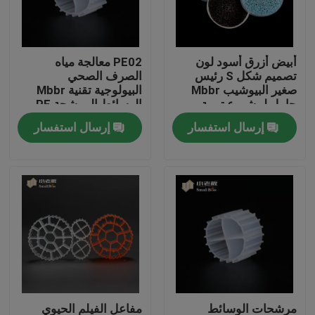
جولة في المعمل
أبيض أزرق أسود لون
PE02 معالجة مياه
تصميم شكل S رئيس
الصرف الصحي
مراقبة الجودة
صغير البيوشيب Mbbr
البيولوجية تقنية Mbbr
حامل لمشروع تربية
الوسائط المرشحة PE
الأحياء المائية
مواد البوليمر SBR
إرسال استفسار
إرسال استفسار
اتصل بنا
التكنولوجيا
مدونة
اطلب اقتباس
الوسائط المرشحة MBBR
MBBR بيو ميديا
مرشحات الوسائط
مفاعل الفيلم الحيوي