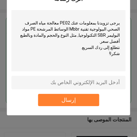
عرض المزيد
احصل على افضل سعر ل
PE02 معالجة مياه الصرف الصحي
البيولوجية تقنية Mbbr الوسائط
المرشحة PE مواد البوليمر SBR
التكنولوجيا
استمر
إرسال
المنتجات الموصى بها