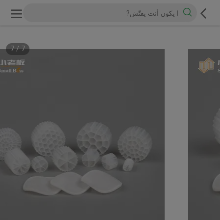
7
/
7