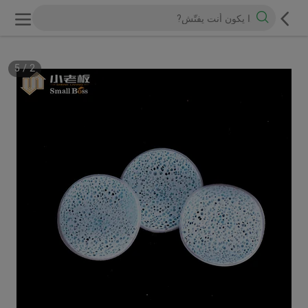
5
/
2