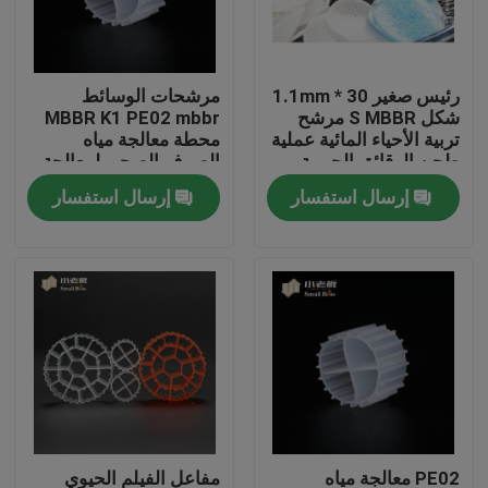
جولة في المعمل
رئيس صغير 30 * 1.1mm
مرشحات الوسائط
شكل S MBBR مرشح
MBBR K1 PE02 mbbr
مراقبة الجودة
تربية الأحياء المائية عملية
محطة معالجة مياه
طحن الرقائق الحيوية
الصرف الصحي لمعالجة
الصرف الصحي
إرسال استفسار
إرسال استفسار
اتصل بنا
مدونة
اطلب اقتباس
الوسائط المرشحة MBBR
MBBR بيو ميديا
PE02 معالجة مياه
مفاعل الفيلم الحيوي