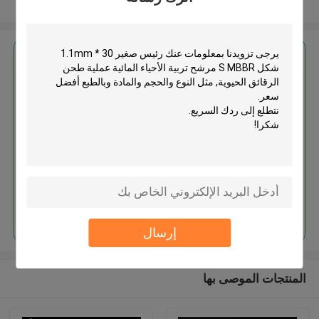
عرض المزيد
احصل على افضل سعر ل
رئيس صغير 30 * 1.1mm شكل S
MBBR مرشح تربية الأحياء المائية
عملية طحن الرقائق الحيوية
استمر
إرسال
المنتجات الموصى بها