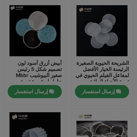
الشريحة الحيوية الصغيرة
أبيض أزرق أسود لون
الرئيسة الخيار الأفضل
تصميم شكل S رئيس
لمفاعل الفيلم الحيوي في
صغير البيوشيب Mbbr
تربية الأحياء المائية
حامل لمشروع تربية
الأحياء المائية
إرسال استفسار
إرسال استفسار
الصفحة الرئيسية
منتجات
معلومات عنا