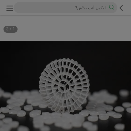
3
/
1