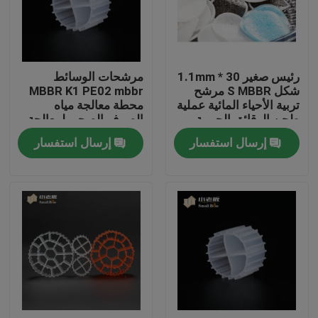
جولة في المعمل
رئيس صغير 30 * 1.1mm
مرشحات الوسائط
مراقبة الجودة
شكل S MBBR مرشح
MBBR K1 PE02 mbbr
تربية الأحياء المائية عملية
محطة معالجة مياه
طحن الرقائق الحيوية
الصرف الصحي لمعالجة
اتصل بنا
الصرف الصحي
إرسال استفسار
إرسال استفسار
مدونة
اطلب اقتباس
الوسائط المرشحة MBBR
MBBR بيو ميديا