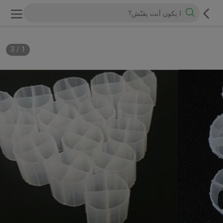
3
/
1