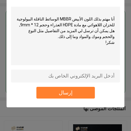
احصل على افضل سعر ل
اللون الأبيض MBBR الوسائط الناقلة
البيولوجية للخزان اللاهوائي مع مادة
HDPE العذراء وحجم 12 * 9mm
استمر
إرسال
المنتجات الموصى بها