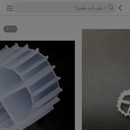
3
/
1