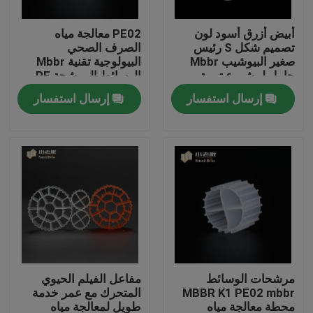
أبيض أزرق أسود لون
PE02 معالجة مياه
جولة في المعمل
تصميم شكل S رئيس
الصرف الصحي
صغير البيوشيب Mbbr
البيولوجية تقنية Mbbr
حامل لمشروع تربية
الوسائط المرشحة PE
مراقبة الجودة
الأحياء المائية
مواد البوليمر SBR
إرسال استفسار
إرسال استفسار
التكنولوجيا
اتصل بنا
مدونة
اطلب اقتباس
الوسائط المرشحة MBBR
مرشحات الوسائط
مفاعل الفيلم الحيوي
MBBR K1 PE02 mbbr
المتحرك مع عمر خدمة
MBBR بيو ميديا
محطة معالجة مياه
طويل لمعالجة مياه