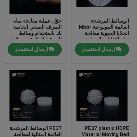
جولة في المعمل
الوسائط المرشحة
حوّل عملية معالجة مياه
العائمة البيولوجية Mbbr
الصرف الصحي الخاصة
الخلايا الحيوية معالجة
بك باستخدام وسائط
مراقبة الجودة
مياه النفايات المجاري
المرشح العائمة - وسائط
مرشح MBBR الحيوية
إرسال استفسار
إرسال استفسار
الأكثر فعالية
اتصل بنا
مدونة
اطلب اقتباس
الوسائط المرشحة MBBR
PE37 plastic HDPE
PE37 الوسائط المرشحة
MBBR بيو ميديا
Material Moving Bed
العائمة المثالية لمعالجة