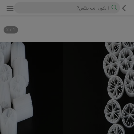
2
/
1