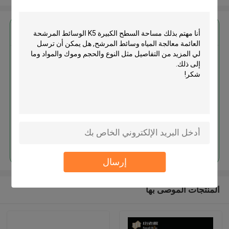
احصل على افضل سعر ل
مساحة السطح الكبيرة K5 الوسائط
المرشحة العائمة معالجة المياه
وسائط المرشح
استمر
إرسال
المنتجات الموصى بها