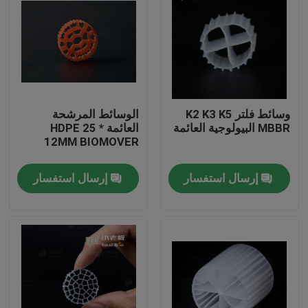
وسائط فلتر K2 K3 K5
الوسائط المرشحة
MBBR البيولوجية العائمة
العائمة HDPE 25 *
12MM BIOMOVER
إرسال استفسار
إرسال استفسار
الصفحة الرئيسية
منتجات
معلومات عنا