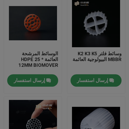
وسائط فلتر K2 K3 K5
الوسائط المرشحة
MBBR البيولوجية العائمة
العائمة HDPE 25 *
12MM BIOMOVER
إرسال استفسار
إرسال استفسار
الصفحة الرئيسية
منتجات
معلومات عنا