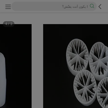
4
/
3