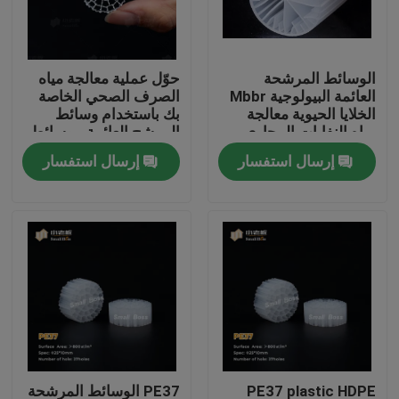
جولة في المعمل
الوسائط المرشحة
حوّل عملية معالجة مياه
العائمة البيولوجية Mbbr
الصرف الصحي الخاصة
مراقبة الجودة
الخلايا الحيوية معالجة
بك باستخدام وسائط
مياه النفايات المجاري
المرشح العائمة - وسائط
مرشح MBBR الحيوية
إرسال استفسار
إرسال استفسار
اتصل بنا
الأكثر فعالية
مدونة
اطلب اقتباس
الوسائط المرشحة MBBR
MBBR بيو ميديا
PE37 plastic HDPE
PE37 الوسائط المرشحة