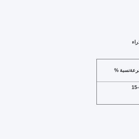
رعة
نسبة %
15