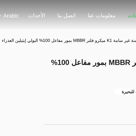
جات
معلومات عنا
اتصل بنا
الأحداث
Arabic
DA آمنة غير سامة K1 ميكرو فلتر MBBR بمور مفاعل 100%
للبحيرة