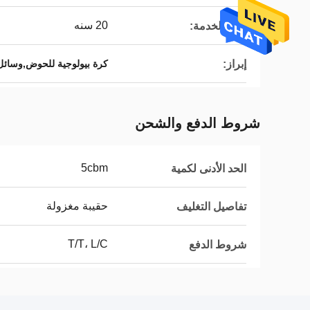
20 سنه
حياة الخدمة:
إبراز:
كرة بيولوجية للحوض,وسائل 
شروط الدفع والشحن
5cbm
الحد الأدنى لكمية
حقيبة مغزولة
تفاصيل التغليف
T/T، L/C
شروط الدفع