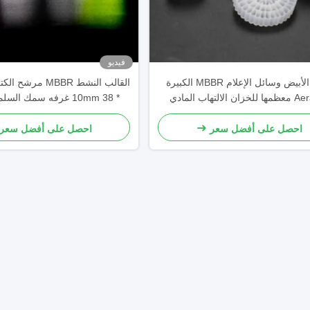
فيديو
اللون الأبيض وسائل الإعلام MBBR الكبيرة
Aera K3 معظمها للخزان الالتهاب المادي
* 10mm 38 غرفه سمك السلمون المائي
mbbr  إزالة BOD
احصل على أفضل سعر
احصل على أفضل سعر