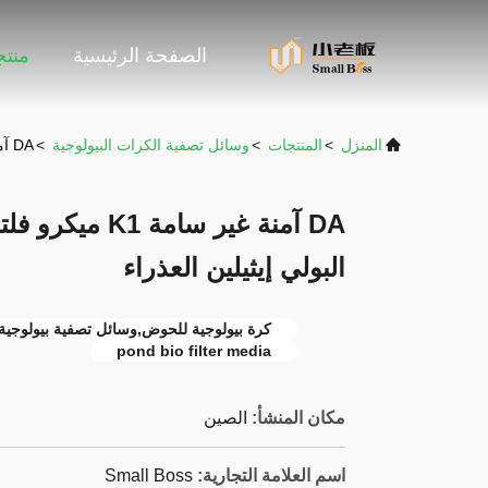
الصفحة الرئيسية
منت
المنزل
>
المنتجات
>
وسائل تصفية الكرات البيولوجية
>
DA آمنة غير سامة K1 ميكرو فلتر MBBR بمور مفاعل 100% البولي إيثيلين العذراء
البولي إيثيلين العذراء
كرة بيولوجية للحوض,وسائل تصفية بيولوجية 
pond bio filter media
مكان المنشأ:
الصين
اسم العلامة التجارية:
Small Boss