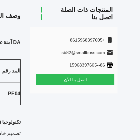
المنتجات ذات الصلة
وصف الم
اتصل بنا
+8615968397605
DA آمنة غير سامة K1 ميكرو فلتر MBBR بمور مفاعل 100% البولي إيثيلين العذراء
sb82@smallboss.com
86--15968397605
البند رقم
اتصل بنا الآن
PE04
تكنولوجيا (small boss MBBR) الأساسي
تصميم خاص 