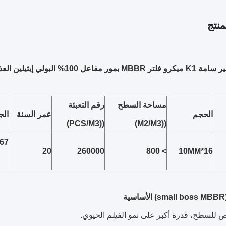
نتج
مساحة السطح
رقم التعبئة
الحجم
عمر السنة
الج
((PCS/M3)
((M2/M3)
-67
20
260000
> 800
16*10MM
ة
للسطح، قدرة أكبر على نمو الفيلم الحيوي.