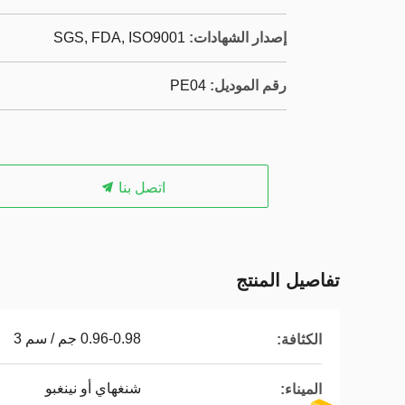
إصدار الشهادات:
SGS, FDA, ISO9001
رقم الموديل:
PE04
اتصل بنا
تفاصيل المنتج
0.96-0.98 جم / سم 3
الكثافة:
شنغهاي أو نينغبو
الميناء: