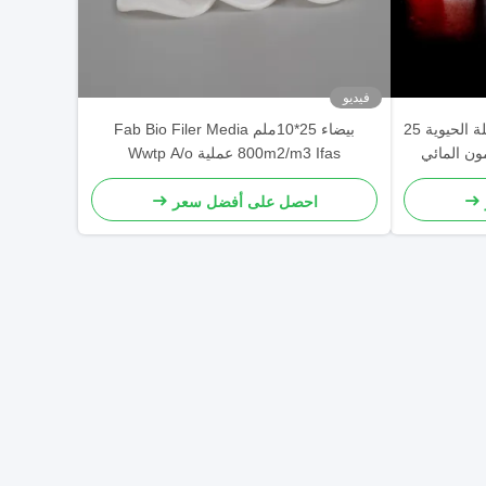
فيديو
القالب النشط MBBR مرشح الكتلة الحيوية 25
بيضاء 25*10ملم Fab Bio Filer Media
800m2/m3 Ifas عملية Wwtp A/o
احصل على أفضل سعر