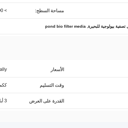
> 800
مساحة السطح:
,
تصفية بيولوجية للبحيرة
pond bio filter media
ally
الأسعار
ككمي
وقت التسليم
3 أيام لكل 40'HQ
القدرة على العرض