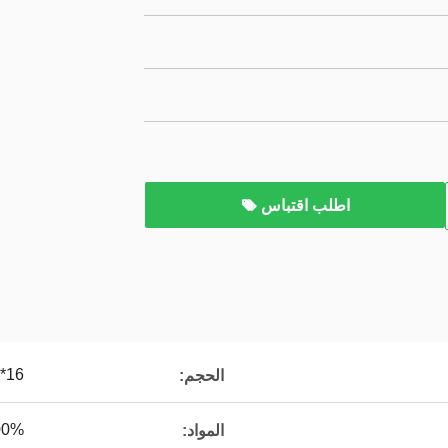
اطلب اقتباس
16*10 مم
الحجم:
100% بولي إيثيلين 
المواد: