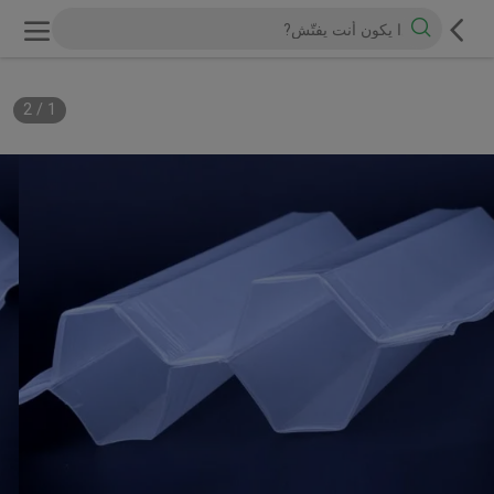
2
/
1