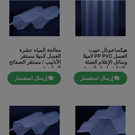
هيكساجونال حبيب
معالجة المياه حشرة
العسل PP PVC لاميلا
العسل لاميلا مستقر
وسائل الإعلام التعبئة
الأنابيب / مستقر الصفائح
والتغليف لمياه الصرف
السادسة
الصحي
إرسال استفسار
إرسال استفسار
الصفحة الرئيسية
منتجات
معلومات عنا