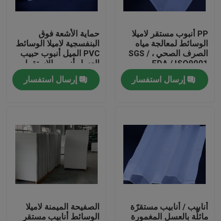
جولة في المعمل
PP أنبوب مستقر لاميلا
حماية الأشعة فوق
الوسائط لمعالجة مياه
البنفسجية لاميلا الوسائط
الصرف الصحي ، SGS /
PVC الميل أنبوب حبيب
مراقبة الجودة
FDA / ISO9001
العسل أنبوب الاستقرار
إرسال استفسار
إرسال استفسار
اتصل بنا
مدونة
اطلب اقتباس
الوسائط المرشحة MBBR
أنابيب / أنابيب مستقرّة
الصفيحة الميمنة لاميلا
MBBR بيو ميديا
مائلّة بالعسل المغمورة
الوسائط أنابيب مستقر