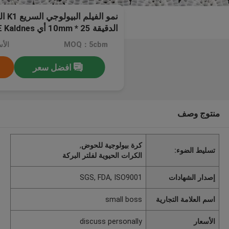
نمو ا
الدقيقة 25 * 10mm أي HDPE Kaldnes الملونة
MOQ：5cbm
افضل سعر
منتوج وصف
كرة بيولوجية للحوض
,
تسليط الضوء:
الكرات الحيوية لفلتر البركة
إصدار الشهادات
SGS, FDA, ISO9001
اسم العلامة التجارية
small boss
الأسعار
discuss personally