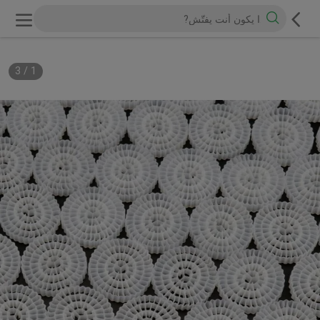
3
/
1