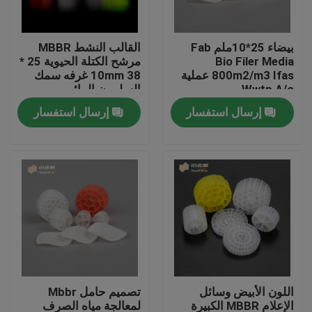
جولة في المعمل
بيضاء 25*10ملم Fab
القالب النشط MBBR
Bio Filer Media
مرشح الكتلة الحيوية 25 *
800m2/m3 Ifas عملية
10mm 38 غرفه سمك
مراقبة الجودة
Wwtp A/o
السلمون المائي
إرسال استفسار
إرسال استفسار
اتصل بنا
مدونة
اطلب اقتباس
الوسائط المرشحة MBBR
اللون الأبيض وسائل
تصميم حامل Mbbr
MBBR بيو ميديا
الإعلام MBBR الكبيرة
لمعالجة مياه الصرف