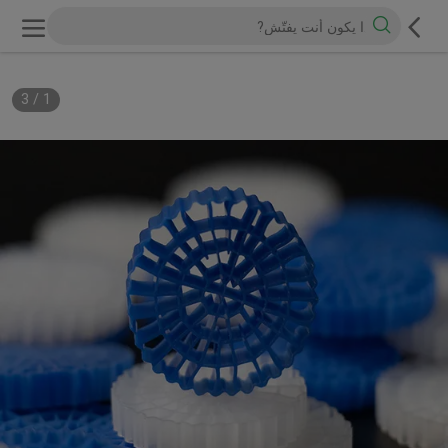
3
/
1