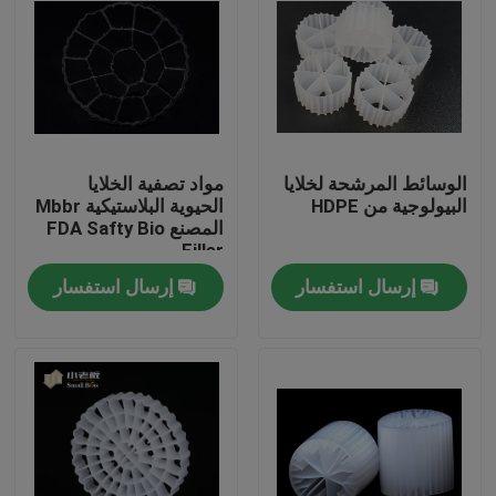
الوسائط المرشحة لخلايا
مواد تصفية الخلايا
البيولوجية من HDPE
الحيوية البلاستيكية Mbbr
المصنع FDA Safty Bio
Filler
إرسال استفسار
إرسال استفسار
الصفحة الرئيسية
منتجات
معلومات عنا