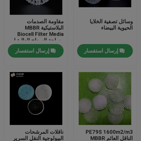
جولة في المعمل
وسائل تصفية الخلايا
مقاومة الصدمات
الحيوية البيضاء
البلاستيكية MBBR
Biocell Filter Media
مراقبة الجودة
مساحة السطح العالية لـ
RAS
إرسال استفسار
إرسال استفسار
اتصل بنا
مدونة
اطلب اقتباس
الوسائط المرشحة MBBR
PE79S 1600m2/m3
ناقلات المرشحات
MBBR بيو ميديا
الناقل العائم MBBR
البيولوجية النقل السرير