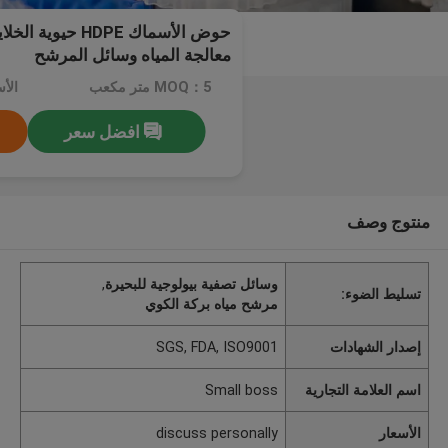
حوض الأسماك HDPE ح
معالجة المياه وسائل المرشح
MOQ：5 متر مكعب
افضل سعر
منتوج وصف
وسائل تصفية بيولوجية للبحيرة
,
تسليط الضوء:
مرشح مياه بركة الكوي
إصدار الشهادات
SGS, FDA, ISO9001
اسم العلامة التجارية
Small boss
الأسعار
discuss personally