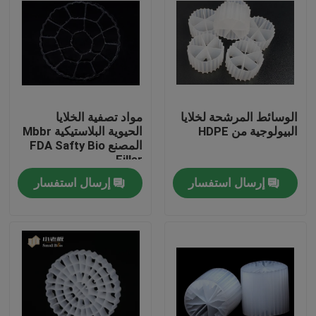
الوسائط المرشحة لخلايا
مواد تصفية الخلايا
البيولوجية من HDPE
الحيوية البلاستيكية Mbbr
المصنع FDA Safty Bio
Filler
إرسال استفسار
إرسال استفسار
الصفحة الرئيسية
منتجات
معلومات عنا