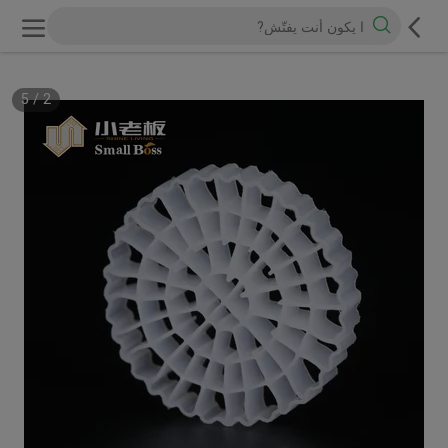
5
/
2