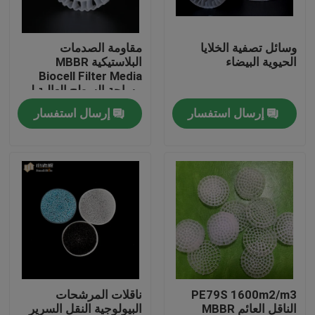
جولة في المعمل
وسائل تصفية الخلايا
مقاومة الصدمات
الحيوية البيضاء
البلاستيكية MBBR
Biocell Filter Media
مراقبة الجودة
مساحة السطح العالية لـ
RAS
إرسال استفسار
إرسال استفسار
اتصل بنا
مدونة
اطلب اقتباس
الوسائط المرشحة MBBR
PE79S 1600m2/m3
ناقلات المرشحات
MBBR بيو ميديا
الناقل العائم MBBR
البيولوجية النقل السرير