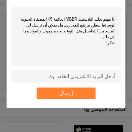
احصل على افضل سعر ل
البلاستيك MBBR العائمة K5 المصفاة
الحيوية الوسائط سطح مرتفع
للمجاري
استمر
إرسال
المنتجات الموصى بها