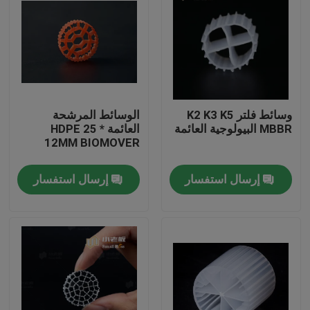
وسائط فلتر K2 K3 K5
الوسائط المرشحة
MBBR البيولوجية العائمة
العائمة HDPE 25 *
12MM BIOMOVER
إرسال استفسار
إرسال استفسار
الصفحة الرئيسية
منتجات
معلومات عنا