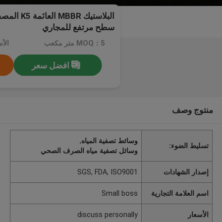
البلاستيك BR
سطح مرتفع للمجاري
MOQ：5 متر مكعب
افضل سعر
منتوج وصف
وسائط تصفية المياه
,
تسليط الضوء:
وسائل تصفية مياه الصرف الصحي
إصدار الشهادات
SGS, FDA, ISO9001
اسم العلامة التجارية
Small boss
الأسعار
discuss personally