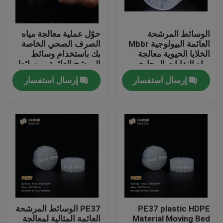
جولة في المعمل
الوسائط المرشحة
حوّل عملية معالجة مياه
العائمة البيولوجية Mbbr
الصرف الصحي الخاصة
الخلايا الحيوية معالجة
بك باستخدام وسائط
مراقبة الجودة
مياه النفايات المجاري
المرشح العائمة - وسائط
مرشح MBBR الحيوية
إرسال استفسار
إرسال استفسار
الأكثر فعالية
اتصل بنا
مدونة
اطلب اقتباس
الوسائط المرشحة MBBR
PE37 plastic HDPE
PE37 الوسائط المرشحة
MBBR بيو ميديا
Material Moving Bed
العائمة المثالية لمعالجة