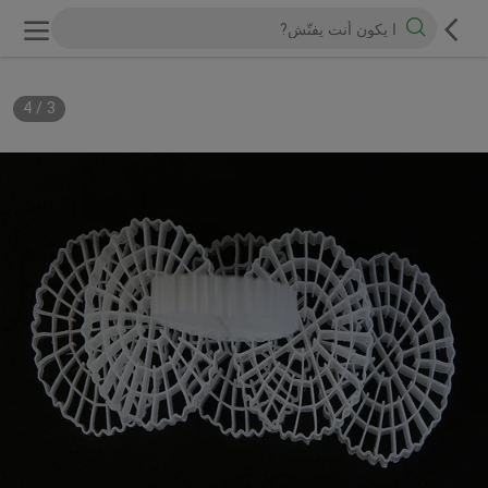
4
/
3