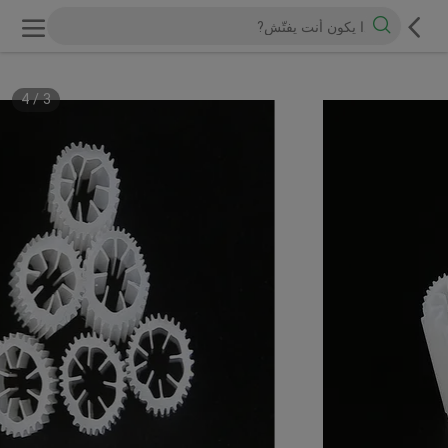
4
/
3