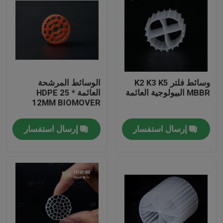
وسائط فلتر K2 K3 K5
الوسائط المرشحة
MBBR البيولوجية العائمة
العائمة HDPE 25 *
12MM BIOMOVER
إرسال استفسار
إرسال استفسار
الصفحة الرئيسية
منتجات
معلومات عنا