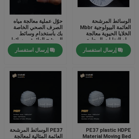
جولة في المعمل
الوسائط المرشحة
حوّل عملية معالجة مياه
العائمة البيولوجية Mbbr
الصرف الصحي الخاصة
الخلايا الحيوية معالجة
بك باستخدام وسائط
مراقبة الجودة
مياه النفايات المجاري
المرشح العائمة - وسائط
مرشح MBBR الحيوية
إرسال استفسار
إرسال استفسار
الأكثر فعالية
اتصل بنا
مدونة
اطلب اقتباس
الوسائط المرشحة MBBR
PE37 plastic HDPE
PE37 الوسائط المرشحة
MBBR بيو ميديا
Material Moving Bed
العائمة المثالية لمعالجة