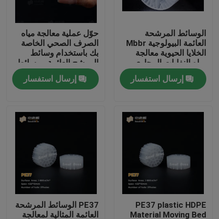
جولة في المعمل
الوسائط المرشحة
حوّل عملية معالجة مياه
العائمة البيولوجية Mbbr
الصرف الصحي الخاصة
الخلايا الحيوية معالجة
بك باستخدام وسائط
مراقبة الجودة
مياه النفايات المجاري
المرشح العائمة - وسائط
مرشح MBBR الحيوية
إرسال استفسار
إرسال استفسار
الأكثر فعالية
اتصل بنا
مدونة
اطلب اقتباس
الوسائط المرشحة MBBR
PE37 plastic HDPE
PE37 الوسائط المرشحة
MBBR بيو ميديا
Material Moving Bed
العائمة المثالية لمعالجة