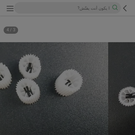
4
/
3