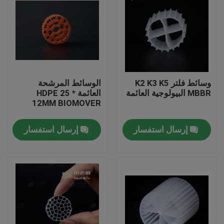
وسائط فلتر K2 K3 K5
الوسائط المرشحة
MBBR البيولوجية العائمة
العائمة HDPE 25 *
12MM BIOMOVER
إرسال استفسار
إرسال استفسار
الصفحة الرئيسية
منتجات
معلومات عنا