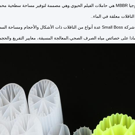
جوهر تكنولوجيا MBBR هي حاملات الفيلم الحيوي.وهي مصممة لتوفير مساحة سطحية
لناقلات معلقة في الماء..
وقد طورت شركة Small Boss عدة أنواع من الناقلات ذات الأشكال والأحجام 
دا على خصائص مياه الصرف الصحي،المعالجة المسبقة، معايير التفريغ والحجم 