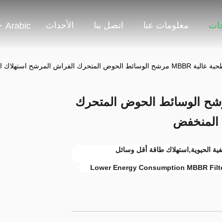
جات
معلومات عنا
اتصل بنا
الأحداث
Arabic
متحرك الفراش المرشح استهلاك الطاقة المنخفض
 سطحية عالية MBBR مرشح الوسائط الحوض المتحرك
 المنخفض
ية الحيوية,استهلاك طاقة أقل وسائل
Lower Energy Consumption MBBR Filt