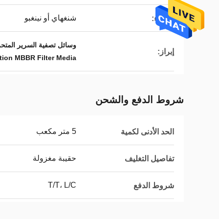
شنغهاي أو نينغبو
الميناء:
وسائل تصفية السرير المتحرك
إبراز:
ion MBBR Filter Media
شروط الدفع والشحن
5 متر مكعب
الحد الأدنى لكمية
حقيبة مغزولة
تفاصيل التغليف
T/T، L/C
شروط الدفع