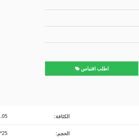
اطلب اقتباس
02-1.05
الكثافة:
25*12 مللي متر
الحجم: