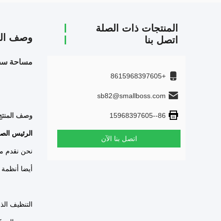
المنتجات ذات الصلة
وصف الم
اتصل بنا
مساحة سطحية عالية MBBR مرشح الوسائط الحو
+8615968397605
sb82@smallboss.com
86--15968397605
وصف المنتج
الرئيس الصغ
اتصل بنا الآن
نحن نقدم مج
أيضا أنظمة "مفاعل الفيلم ا
التنظيف الذ