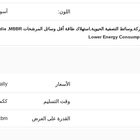
أسو
اللون:
,
ة,وسائط التصفية الحيوية,استهلاك طاقة أقل وسائل المرشحات MBBR
edia
Lower Energy Consumpt
ally
الأسعار
ككمي
وقت التسليم
230cbm 
القدرة على العرض