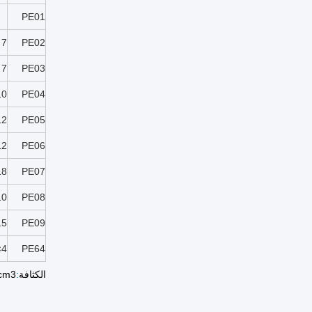
PE01
 7
PE02
 7
PE03
10
PE04
12
PE05
12
PE06
18
PE07
10
PE08
15
PE09
×4
PE64
الكثافة
:
/cm3