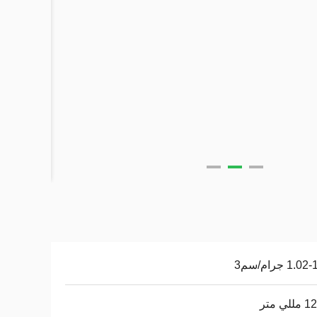
1. جرام/سم3