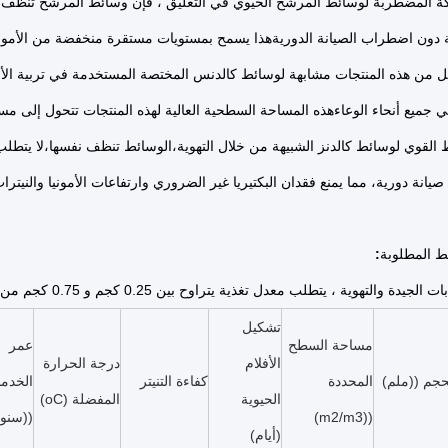
 المضطربة لوسائط المرشح الحيوي في التعليق ، فإن وسائط المرشح تنظف نفس
ية دون اضطراب الصيانة الدوريةهذا يسمح بمستويات مستقرة منخفضة من الأمونيا 
ل من هذه المنتجات مشابهة لوسائط كالدنس المختصة المستخدمة في تربية الأسم
ي جميع أنحاء الوعاءهذه المساحة السطحية العالية لهذه المنتجات تتحول إلى م
القوي لوسائط كالدنز الشبيهة من خلال التهوية،الوسائط تنظف نفسها،لا يتطلب أ
 صيانة دورية، مما يمنع فقدان البكتيريا غير الضروري وارتفاعات الأمونيا والنيترا
ط المطلوبة
:
تهوية ، يتطلب معدل تغذية يتراوح بين 0.25 كجم و 0.75 كجم من الأغذية البروتينية 40٪ يوميًا 50 لتر من الوسائط
تشكيل
مساحة السطح
عمر
الأفلام
درجة الحرارة
حجم ((ملم)
المحددة
كفاءة التنيتر
الخدم
الحيوية
المفضلة (oC)
((m2/m3)
((سنو
(أيام)