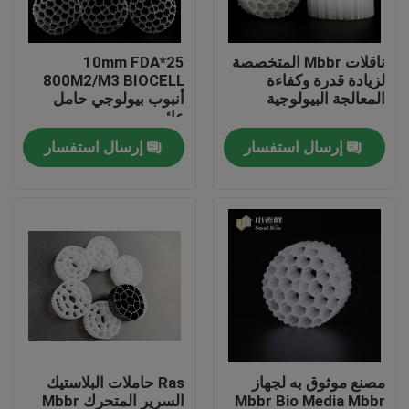
جولة في المعمل
ناقلات Mbbr المتخصصة
25*10mm FDA
لزيادة قدرة وكفاءة
800M2/M3 BIOCELL
المعالجة البيولوجية
أنبوب بيولوجي حامل
مراقبة الجودة
عائم
إرسال استفسار
إرسال استفسار
اتصل بنا
مدونة
اطلب اقتباس
الوسائط المرشحة MBBR
مصنع موثوق به لجهاز
Ras حاملات البلاستيك
MBBR بيو ميديا
Mbbr Bio Media Mbbr
السرير المتحرك Mbbr