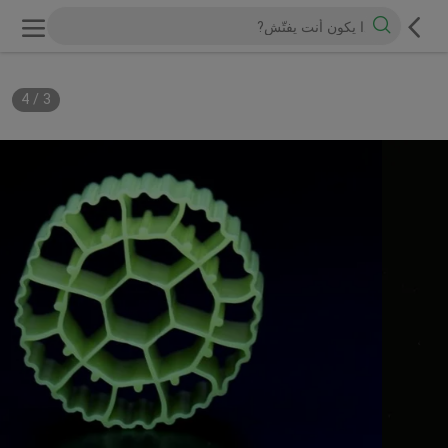
4
/
3