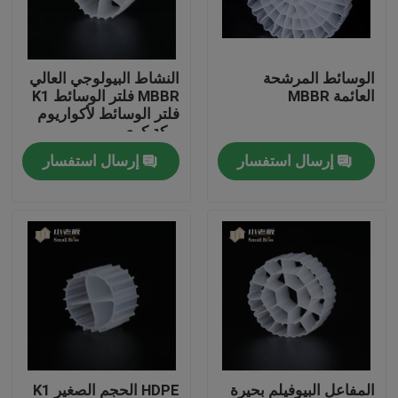
جولة في المعمل
الوسائط المرشحة
النشاط البيولوجي العالي
العائمة MBBR
MBBR فلتر الوسائط K1
مراقبة الجودة
فلتر الوسائط لأكواريوم
بركة كوي
إرسال استفسار
إرسال استفسار
اتصل بنا
مدونة
اطلب اقتباس
الوسائط المرشحة MBBR
MBBR بيو ميديا
المفاعل البيوفيلم بحيرة
HDPE الحجم الصغير K1