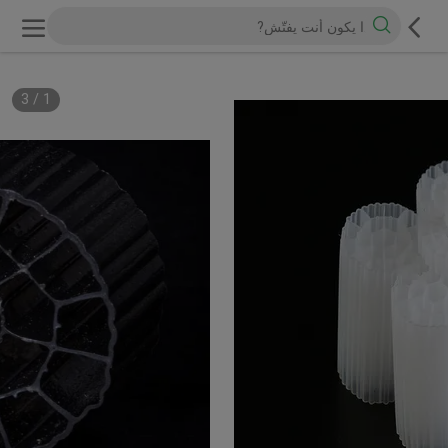
3
/
1