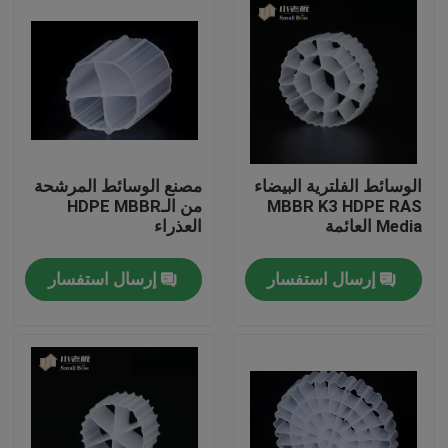
الوسائط الفلترية البيضاء
مصنع الوسائط المرشحة
MBBR K3 HDPE RAS
من الـHDPE MBBR
Media العائمة
العذراء
إرسال استفسار
إرسال استفسار
الصفحة الرئيسية
منتجات
معلومات عنا