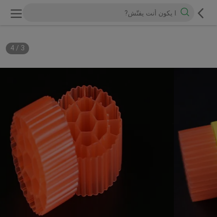
4
/
3