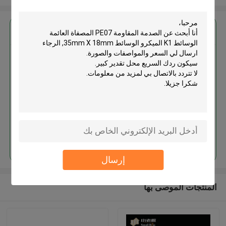
احصل على افضل سعر ل
الصدمة المقاومة PE07 المصفاة
العائمة الوسائط K1 الميكرو الوسائط
35mm X 18mm
استمر
إرسال
المنتجات الموصى بها