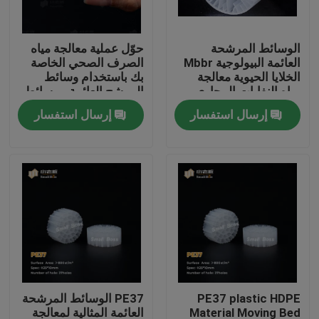
جولة في المعمل
الوسائط المرشحة
حوّل عملية معالجة مياه
العائمة البيولوجية Mbbr
الصرف الصحي الخاصة
الخلايا الحيوية معالجة
بك باستخدام وسائط
مراقبة الجودة
مياه النفايات المجاري
المرشح العائمة - وسائط
مرشح MBBR الحيوية
إرسال استفسار
إرسال استفسار
الأكثر فعالية
اتصل بنا
مدونة
اطلب اقتباس
الوسائط المرشحة MBBR
PE37 plastic HDPE
PE37 الوسائط المرشحة
MBBR بيو ميديا
Material Moving Bed
العائمة المثالية لمعالجة