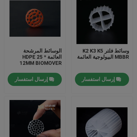
وسائط فلتر K2 K3 K5
الوسائط المرشحة
MBBR البيولوجية العائمة
العائمة HDPE 25 *
12MM BIOMOVER
إرسال استفسار
إرسال استفسار
الصفحة الرئيسية
منتجات
معلومات عنا