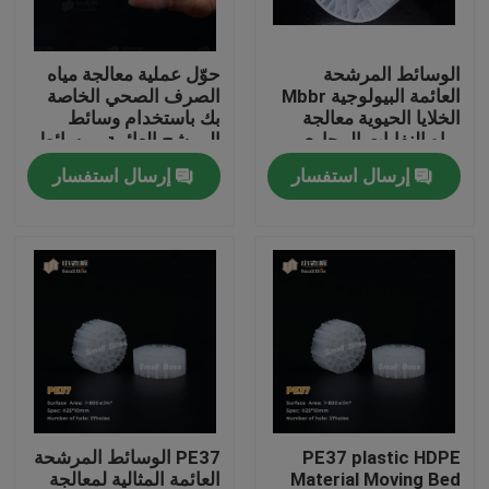
جولة في المعمل
الوسائط المرشحة
حوّل عملية معالجة مياه
العائمة البيولوجية Mbbr
الصرف الصحي الخاصة
الخلايا الحيوية معالجة
بك باستخدام وسائط
مراقبة الجودة
مياه النفايات المجاري
المرشح العائمة - وسائط
مرشح MBBR الحيوية
إرسال استفسار
إرسال استفسار
الأكثر فعالية
اتصل بنا
مدونة
اطلب اقتباس
الوسائط المرشحة MBBR
PE37 plastic HDPE
PE37 الوسائط المرشحة
MBBR بيو ميديا
Material Moving Bed
العائمة المثالية لمعالجة