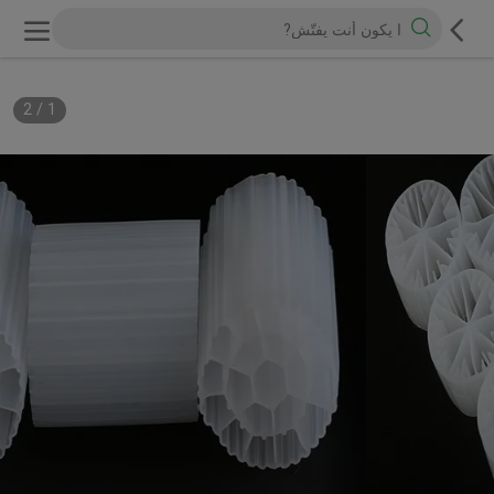
2
/
1