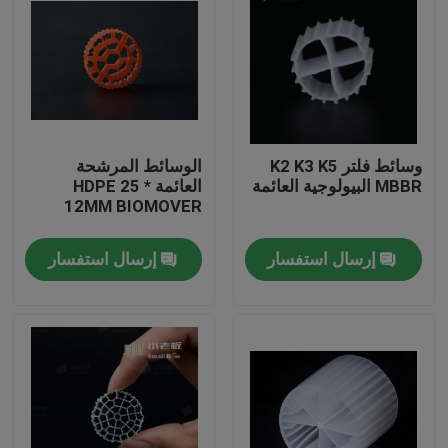
وسائط فلتر K2 K3 K5
الوسائط المرشحة
MBBR البيولوجية العائمة
العائمة HDPE 25 *
12MM BIOMOVER
إرسال استفسار
إرسال استفسار
الصفحة الرئيسية
منتجات
معلومات عنا